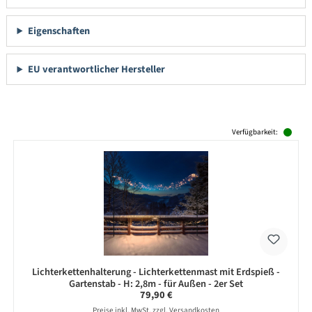
Eigenschaften
EU verantwortlicher Hersteller
Produktgalerie überspringen
Verfügbarkeit:
Lichterkettenhalterung - Lichterkettenmast mit Erdspieß -
Gartenstab - H: 2,8m - für Außen - 2er Set
Regulärer Preis:
79,90 €
Preise inkl. MwSt. zzgl. Versandkosten