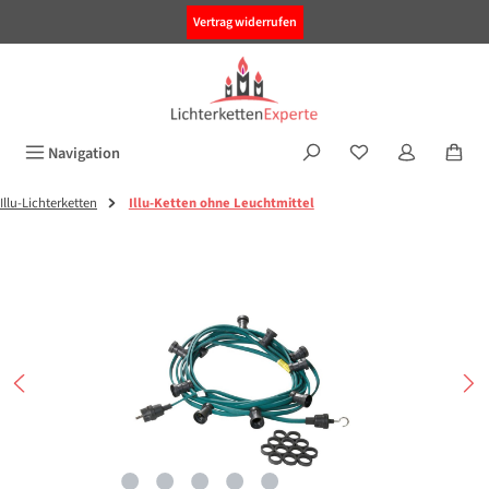
alt springen
Vertrag widerrufen
Navigation
Illu-Lichterketten
Illu-Ketten ohne Leuchtmittel
Bildergalerie überspringen