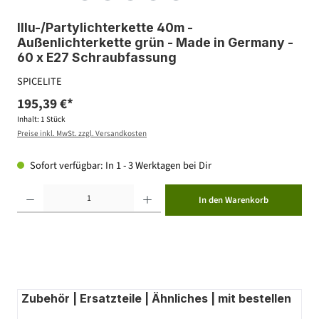
Illu-/Partylichterkette 40m -
Außenlichterkette grün - Made in Germany -
60 x E27 Schraubfassung
SPICELITE
195,39 €*
Inhalt:
1 Stück
Preise inkl. MwSt. zzgl. Versandkosten
Sofort verfügbar: In 1 - 3 Werktagen bei Dir
Produkt Anzahl: Gib den gewünschten Wert ein oder benutze die Schaltflächen um die Anzahl zu erhöhen ode
In den Warenkorb
Zubehör | Ersatzteile | Ähnliches | mit bestellen