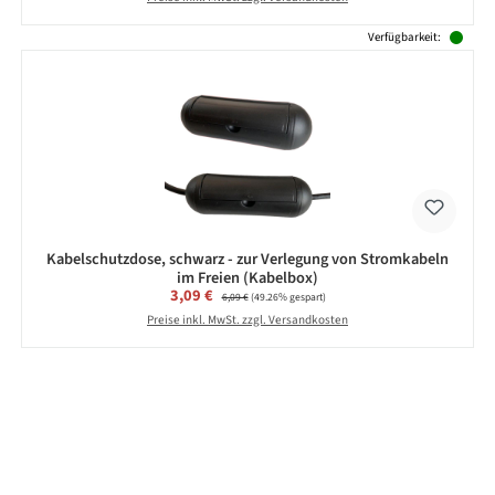
Verfügbarkeit:
Kabelschutzdose, schwarz - zur Verlegung von Stromkabeln
im Freien (Kabelbox)
Verkaufspreis:
3,09 €
Regulärer Preis:
6,09 €
(49.26% gespart)
Preise inkl. MwSt. zzgl. Versandkosten