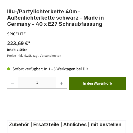
Illu-/Partylichterkette 40m -
Außenlichterkette schwarz - Made in
Germany - 40 x E27 Schraubfassung
SPICELITE
223,69 €*
Inhalt:
1 Stück
Preise inkl. MwSt. zzgl. Versandkosten
Sofort verfügbar: In 1 - 3 Werktagen bei Dir
Produkt Anzahl: Gib den gewünschten Wert ein oder benutze die Schaltflächen um die Anzahl zu erhöhen ode
In den Warenkorb
Zubehör | Ersatzteile | Ähnliches | mit bestellen