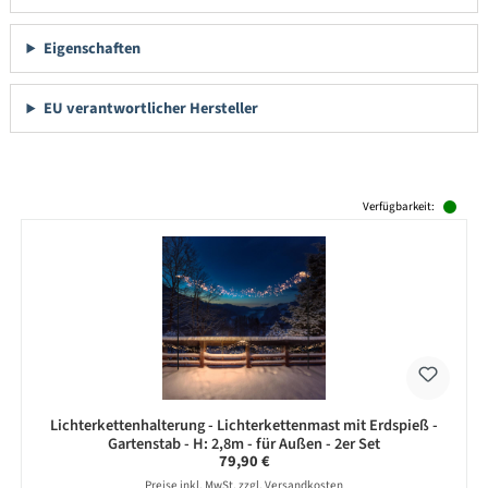
Eigenschaften
EU verantwortlicher Hersteller
Produktgalerie überspringen
Verfügbarkeit:
Lichterkettenhalterung - Lichterkettenmast mit Erdspieß -
Gartenstab - H: 2,8m - für Außen - 2er Set
Regulärer Preis:
79,90 €
Preise inkl. MwSt. zzgl. Versandkosten