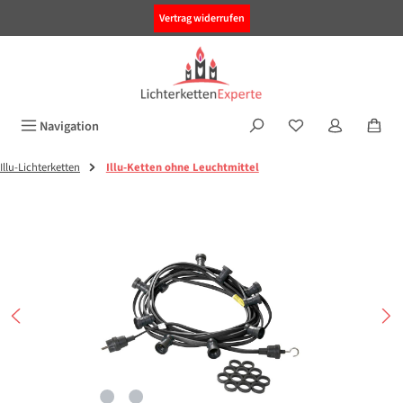
alt springen
Vertrag widerrufen
Navigation
Illu-Lichterketten
Illu-Ketten ohne Leuchtmittel
Bildergalerie überspringen