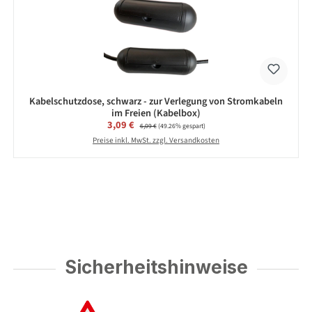
Kabelschutzdose, schwarz - zur Verlegung von Stromkabeln
im Freien (Kabelbox)
Verkaufspreis:
3,09 €
Regulärer Preis:
6,09 €
(49.26% gespart)
Preise inkl. MwSt. zzgl. Versandkosten
Sicherheitshinweise