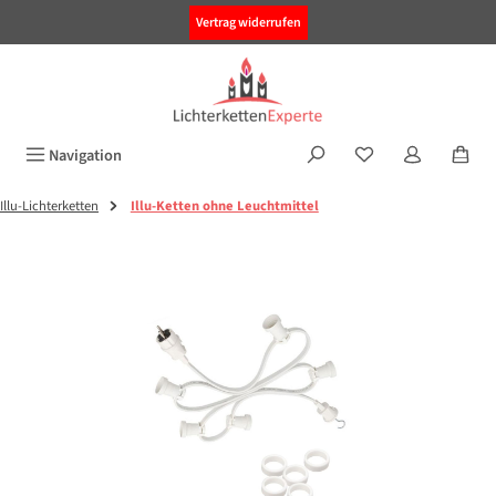
alt springen
Vertrag widerrufen
Navigation
Illu-Lichterketten
Illu-Ketten ohne Leuchtmittel
Bildergalerie überspringen