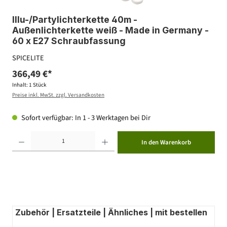
Illu-/Partylichterkette 40m -
Außenlichterkette weiß - Made in Germany -
60 x E27 Schraubfassung
SPICELITE
366,49 €*
Inhalt:
1 Stück
Preise inkl. MwSt. zzgl. Versandkosten
Sofort verfügbar: In 1 - 3 Werktagen bei Dir
Produkt Anzahl: Gib den gewünschten Wert ein oder benutze die Schaltflächen um die Anzahl zu erhöhen ode
In den Warenkorb
Zubehör | Ersatzteile | Ähnliches | mit bestellen