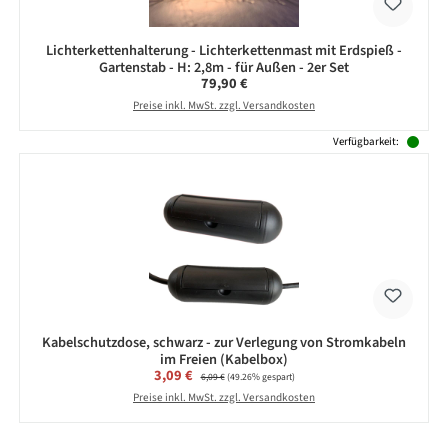
Lichterkettenhalterung - Lichterkettenmast mit Erdspieß -
Gartenstab - H: 2,8m - für Außen - 2er Set
Regulärer Preis:
79,90 €
Preise inkl. MwSt. zzgl. Versandkosten
Verfügbarkeit:
Kabelschutzdose, schwarz - zur Verlegung von Stromkabeln
im Freien (Kabelbox)
Verkaufspreis:
3,09 €
Regulärer Preis:
6,09 €
(49.26% gespart)
Preise inkl. MwSt. zzgl. Versandkosten