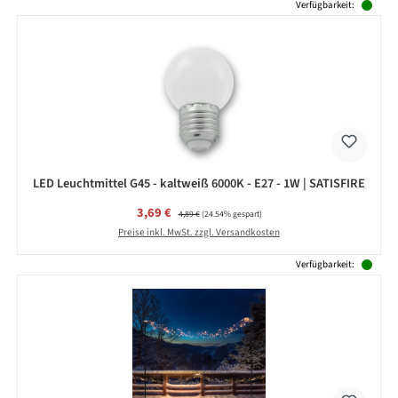
Produktgalerie überspringen
Verfügbarkeit:
LED Leuchtmittel G45 - kaltweiß 6000K - E27 - 1W | SATISFIRE
Verkaufspreis:
3,69 €
Regulärer Preis:
4,89 €
(24.54% gespart)
Preise inkl. MwSt. zzgl. Versandkosten
Verfügbarkeit: