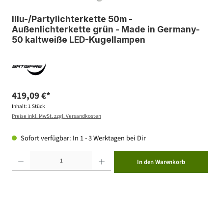
Illu-/Partylichterkette 50m -
Außenlichterkette grün - Made in Germany-
50 kaltweiße LED-Kugellampen
419,09 €*
Inhalt:
1 Stück
Preise inkl. MwSt. zzgl. Versandkosten
Sofort verfügbar: In 1 - 3 Werktagen bei Dir
Produkt Anzahl: Gib den gewünschten Wert ein oder benutze die Schaltflächen um die Anzahl zu erhöhen ode
In den Warenkorb