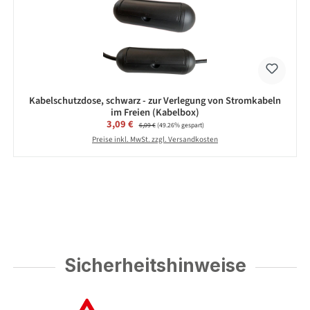
Kabelschutzdose, schwarz - zur Verlegung von Stromkabeln
im Freien (Kabelbox)
Verkaufspreis:
3,09 €
Regulärer Preis:
6,09 €
(49.26% gespart)
Preise inkl. MwSt. zzgl. Versandkosten
Sicherheitshinweise