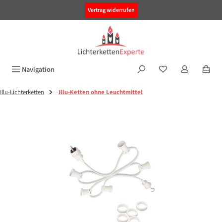
alt springen
Vertrag widerrufen
Navigation
Illu-Lichterketten
Illu-Ketten ohne Leuchtmittel
Bildergalerie überspringen