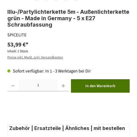
Illu-/Partylichterkette 5m - Außenlichterkette
grün - Made in Germany - 5 x E27
Schraubfassung
SPICELITE
53,99 €*
Inhalt:
1 Stück
Preise inkl. MwSt. zzgl. Versandkosten
Sofort verfügbar: In 1 - 3 Werktagen bei Dir
Produkt Anzahl: Gib den gewünschten Wert ein oder benutze die Schaltflächen um die Anzahl zu erhöhen ode
In den Warenkorb
Zubehör | Ersatzteile | Ähnliches | mit bestellen