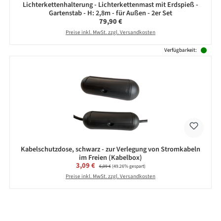
Lichterkettenhalterung - Lichterkettenmast mit Erdspieß -
Gartenstab - H: 2,8m - für Außen - 2er Set
Regulärer Preis:
79,90 €
Preise inkl. MwSt. zzgl. Versandkosten
Verfügbarkeit:
Kabelschutzdose, schwarz - zur Verlegung von Stromkabeln
im Freien (Kabelbox)
Verkaufspreis:
3,09 €
Regulärer Preis:
6,09 €
(49.26% gespart)
Preise inkl. MwSt. zzgl. Versandkosten