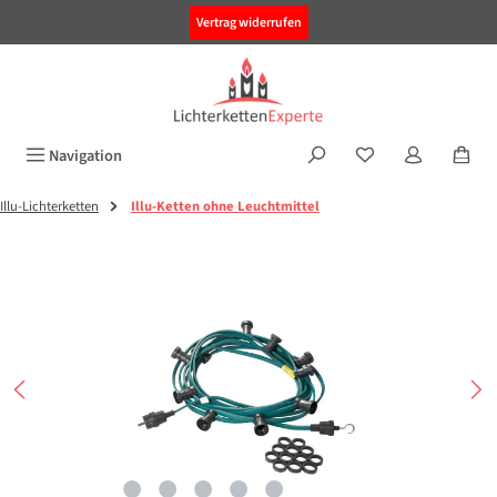
alt springen
Vertrag widerrufen
Navigation
Illu-Lichterketten
Illu-Ketten ohne Leuchtmittel
Bildergalerie überspringen