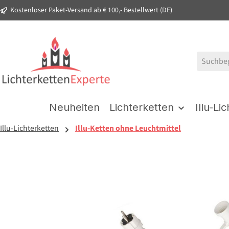
Kostenloser Paket-Versand ab € 100,- Bestellwert (DE)
springen
Zur Hauptnavigation springen
Neuheiten
Lichterketten
Illu-Li
Illu-Lichterketten
Illu-Ketten ohne Leuchtmittel
Bildergalerie überspringen