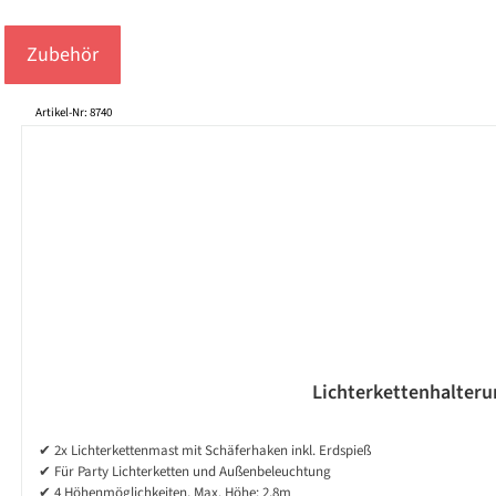
Zubehör
Produktgalerie überspringen
Artikel-Nr: 8740
Lichterkettenhalterun
✔ 2x Lichterkettenmast mit Schäferhaken inkl. Erdspieß
✔ Für Party Lichterketten und Außenbeleuchtung
✔ 4 Höhenmöglichkeiten, Max. Höhe: 2,8m