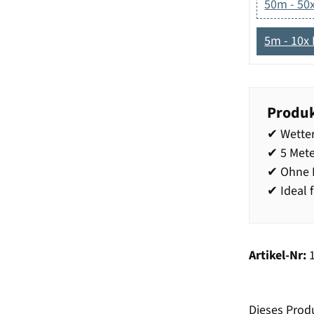
50m - 50
5m - 10x
Produk
✔ Wetter
✔ 5 Mete
✔ Ohne 
✔ Ideal 
Artikel-Nr:
Dieses Prod