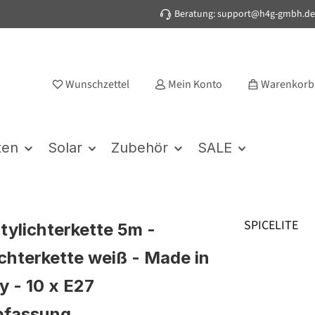
Beratung: support@h4g-gmbh.de
Wunschzettel
Mein Konto
Warenkorb
ten
Solar
Zubehör
SALE
SPICELITE
rtylichterkette 5m -
chterkette weiß - Made in
 - 10 x E27
bfassung