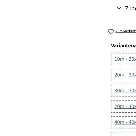
Zub
Zum Merkzett
Varianten
10m - 20
20m - 30
30m - 30
20m - 40
40m - 40