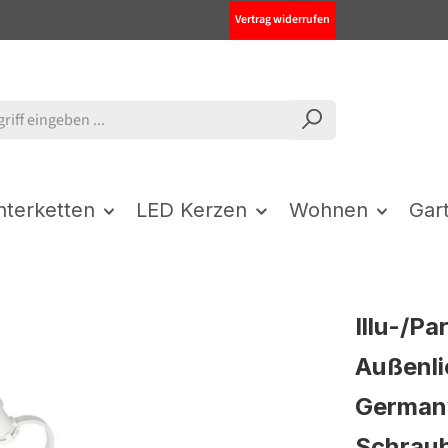
Vertrag widerrufen
chterketten
LED Kerzen
Wohnen
Gar
Illu-/Pa
Außenli
Germany
Schrau