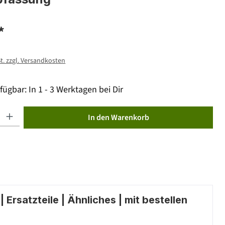
*
St. zzgl. Versandkosten
fügbar: In 1 - 3 Werktagen bei Dir
ib den gewünschten Wert ein oder benutze die Schaltflächen um die Anzahl zu erhöhen od
In den Warenkorb
 Ersatzteile | Ähnliches | mit bestellen