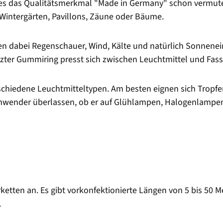
e es das Qualitätsmerkmal "Made in Germany" schon vermuten
 Wintergärten, Pavillons, Zäune oder Bäume.
en dabei Regenschauer, Wind, Kälte und natürlich Sonnenein
etzter Gummiring presst sich zwischen Leuchtmittel und Fas
erschiedene Leuchtmitteltypen. Am besten eignen sich Trop
nwender überlassen, ob er auf Glühlampen, Halogenlampen
rketten an. Es gibt vorkonfektionierte Längen von 5 bis 50 
.