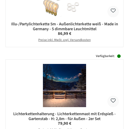
Illu-/Partylichterkette 5m - Außenlichterkette weiß - Made in
Germany - 5 dimmbare Leuchtmittel
Regulärer Preis:
86,99 €
Preise inkl. MwSt. zzgl. Versandkosten
Produktgalerie überspringen
Verfügbarkeit:
Lichterkettenhalterung - Lichterkettenmast mit Erdspieß -
Gartenstab - H: 2,8m - für Außen - 2er Set
Regulärer Preis:
79,90 €