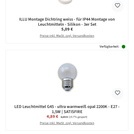
ILLU Montage Dichtring weiss - für IP44 Montage von
Leuchtmitteln - Silikon - 3er Set
Regulärer Preis:
5,09 €
Preise inkl. MwSt. zzgl. Versandkosten
Verfügbarkeit:
LED Leuchtmittel G45 - ultra warmweiß opal 2200K - E27 -
1,5W | SATISFIRE
Verkaufspreis:
4,89 €
Regulärer Preis:
6,09 €
(19.7% gespart)
Preise inkl. MwSt. zzgl. Versandkosten