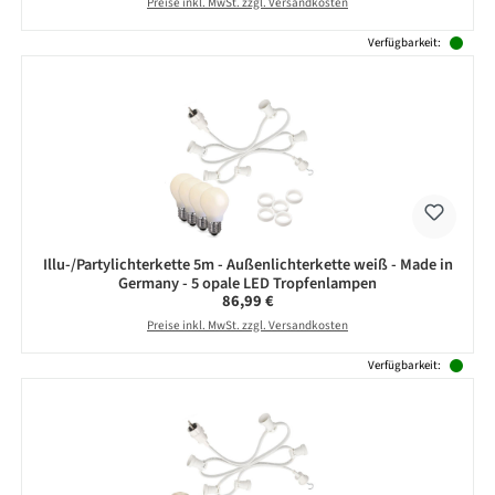
Preise inkl. MwSt. zzgl. Versandkosten
Verfügbarkeit:
Illu-/Partylichterkette 5m - Außenlichterkette weiß - Made in
Germany - 5 opale LED Tropfenlampen
Regulärer Preis:
86,99 €
Preise inkl. MwSt. zzgl. Versandkosten
Verfügbarkeit: