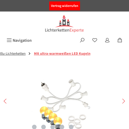
alt springen
Vertrag widerrufen
Navigation
Illu-Lichterketten
Mit ultra-warmweißen LED Kugeln
Bildergalerie überspringen