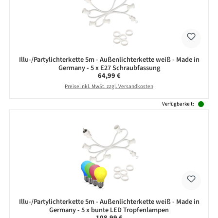
Illu-/Partylichterkette 5m - Außenlichterkette weiß - Made in
Germany - 5 x E27 Schraubfassung
Regulärer Preis:
64,99 €
Preise inkl. MwSt. zzgl. Versandkosten
Verfügbarkeit:
Illu-/Partylichterkette 5m - Außenlichterkette weiß - Made in
Germany - 5 x bunte LED Tropfenlampen
Regulärer Preis:
108,99 €