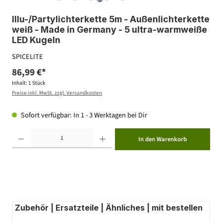
Illu-/Partylichterkette 5m - Außenlichterkette
weiß - Made in Germany - 5 ultra-warmweiße
LED Kugeln
SPICELITE
86,99 €*
Inhalt:
1 Stück
Preise inkl. MwSt. zzgl. Versandkosten
Sofort verfügbar: In 1 - 3 Werktagen bei Dir
Produkt Anzahl: Gib den gewünschten Wert ein oder benutze die Schaltflächen um die Anzahl zu erhöhen ode
In den Warenkorb
Zubehör | Ersatzteile | Ähnliches | mit bestellen