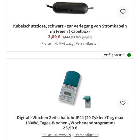
Kabelschutzdose, schwarz - zur Verlegung von Stromkabeln
im Freien (Kabelbox)
Verkaufspreis:
3,09 €
Regulärer Preis:
6,09 €
(49.26% gespart)
Preise inkl. MwSt. zzgl. Versandkosten
Verfügbarkeit:
Digitale Wochen Zeitschaltuhr IP44 (20 Zyklen/Tag, max
1800W, Tages-Wochen-/Wochenendprogramm)
Regulärer Preis:
23,99 €
Preise inkl. MwSt. zzgl. Versandkosten