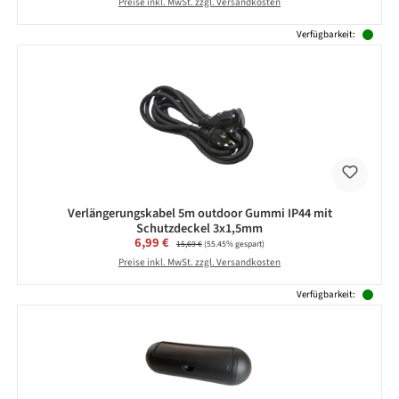
Preise inkl. MwSt. zzgl. Versandkosten
Verfügbarkeit:
Verlängerungskabel 5m outdoor Gummi IP44 mit
Schutzdeckel 3x1,5mm
Verkaufspreis:
6,99 €
Regulärer Preis:
15,69 €
(55.45% gespart)
Preise inkl. MwSt. zzgl. Versandkosten
Verfügbarkeit: