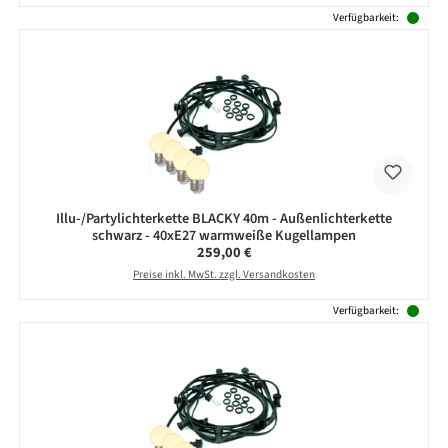
Verfügbarkeit:
Illu-/Partylichterkette BLACKY 40m - Außenlichterkette
schwarz - 40xE27 warmweiße Kugellampen
Regulärer Preis:
259,00 €
Preise inkl. MwSt. zzgl. Versandkosten
Verfügbarkeit: