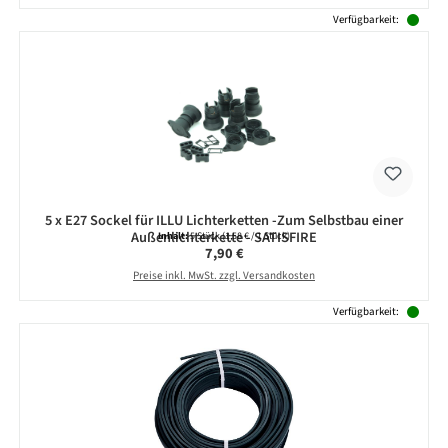
Verfügbarkeit:
5 x E27 Sockel für ILLU Lichterketten -Zum Selbstbau einer
Außenlichterkette - SATISFIRE
Inhalt:
5 Stück
(1,58 € / 1 Stück)
Regulärer Preis:
7,90 €
Preise inkl. MwSt. zzgl. Versandkosten
Verfügbarkeit: