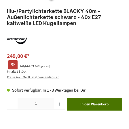
Illu-/Partylichterkette BLACKY 40m -
Außenlichterkette schwarz - 40x E27
kaltweiße LED Kugellampen
249,00 €*
%
319,00 €
(21.94% gespart)
Inhalt:
1 Stück
Preise inkl. MwSt. zzgl. Versandkosten
Sofort verfügbar: In 1 - 3 Werktagen bei Dir
Produkt Anzahl: Gib den gewünschten Wert ein oder benutze die Schaltflächen um die Anzahl zu erhöhen ode
In den Warenkorb