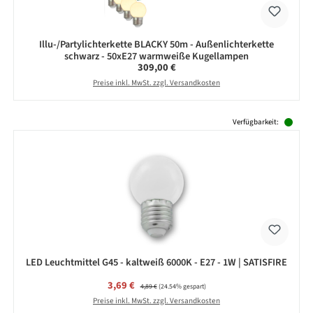
Illu-/Partylichterkette BLACKY 50m - Außenlichterkette
schwarz - 50xE27 warmweiße Kugellampen
Regulärer Preis:
309,00 €
Preise inkl. MwSt. zzgl. Versandkosten
Produktgalerie überspringen
Verfügbarkeit:
LED Leuchtmittel G45 - kaltweiß 6000K - E27 - 1W | SATISFIRE
Verkaufspreis:
3,69 €
Regulärer Preis:
4,89 €
(24.54% gespart)
Preise inkl. MwSt. zzgl. Versandkosten