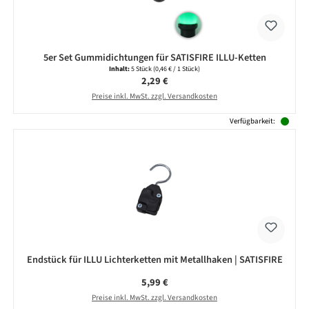
5er Set Gummidichtungen für SATISFIRE ILLU-Ketten
Inhalt:
5 Stück
(0,46 € / 1 Stück)
Regulärer Preis:
2,29 €
Preise inkl. MwSt. zzgl. Versandkosten
Verfügbarkeit:
Endstück für ILLU Lichterketten mit Metallhaken | SATISFIRE
Regulärer Preis:
5,99 €
Preise inkl. MwSt. zzgl. Versandkosten