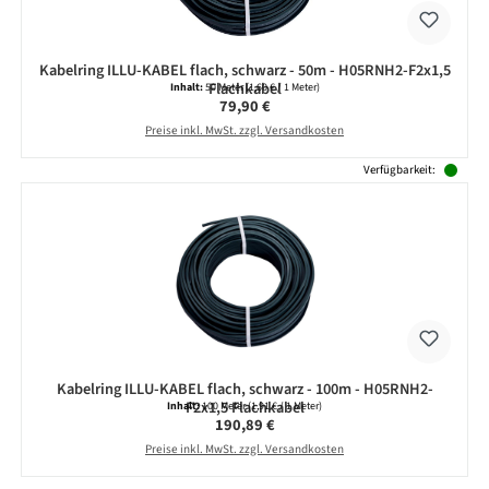
Kabelring ILLU-KABEL flach, schwarz - 50m - H05RNH2-F2x1,5
Flachkabel
Inhalt:
50 Meter
(1,60 € / 1 Meter)
Regulärer Preis:
79,90 €
Preise inkl. MwSt. zzgl. Versandkosten
Verfügbarkeit:
Kabelring ILLU-KABEL flach, schwarz - 100m - H05RNH2-
F2x1,5 Flachkabel
Inhalt:
100 Meter
(1,91 € / 1 Meter)
Regulärer Preis:
190,89 €
Preise inkl. MwSt. zzgl. Versandkosten