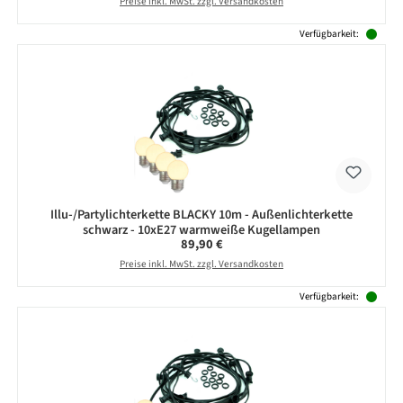
Preise inkl. MwSt. zzgl. Versandkosten
Verfügbarkeit:
Illu-/Partylichterkette BLACKY 10m - Außenlichterkette
schwarz - 10xE27 warmweiße Kugellampen
Regulärer Preis:
89,90 €
Preise inkl. MwSt. zzgl. Versandkosten
Verfügbarkeit: