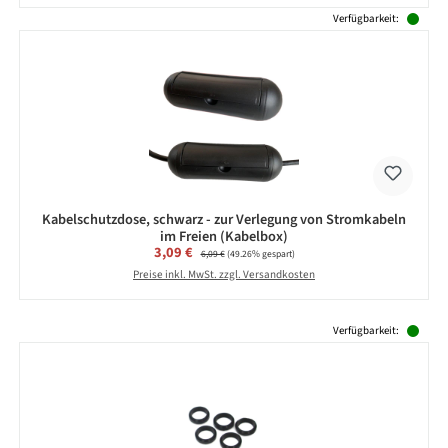
Verfügbarkeit:
Kabelschutzdose, schwarz - zur Verlegung von Stromkabeln
im Freien (Kabelbox)
Verkaufspreis:
3,09 €
Regulärer Preis:
6,09 €
(49.26% gespart)
Preise inkl. MwSt. zzgl. Versandkosten
Produktgalerie überspringen
Verfügbarkeit: