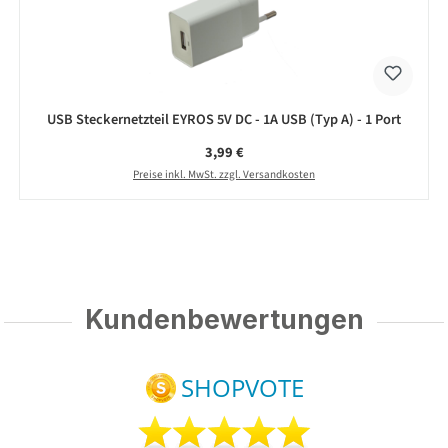
USB Steckernetzteil EYROS 5V DC - 1A USB (Typ A) - 1 Port
Regulärer Preis:
3,99 €
Preise inkl. MwSt. zzgl. Versandkosten
Kundenbewertungen