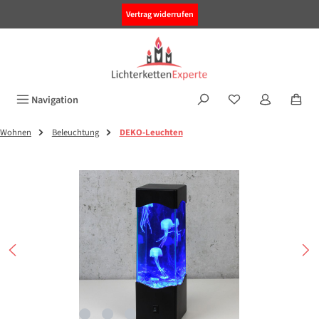
alt springen
Vertrag widerrufen
Navigation
Wohnen
Beleuchtung
DEKO-Leuchten
Bildergalerie überspringen