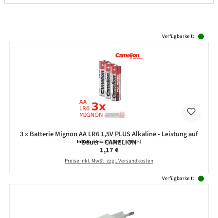
Produktgalerie überspringen
Verfügbarkeit:
3 x Batterie Mignon AA LR6 1,5V PLUS Alkaline - Leistung auf
Dauer - CAMELION
Inhalt:
3 Stück
(0,39 € / 1 Stück)
Regulärer Preis:
1,17 €
Preise inkl. MwSt. zzgl. Versandkosten
Verfügbarkeit: