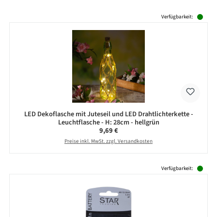
Produktgalerie überspringen
Verfügbarkeit:
LED Dekoflasche mit Juteseil und LED Drahtlichterkette -
Leuchtflasche - H: 28cm - hellgrün
Regulärer Preis:
9,69 €
Preise inkl. MwSt. zzgl. Versandkosten
Produktgalerie überspringen
Verfügbarkeit: