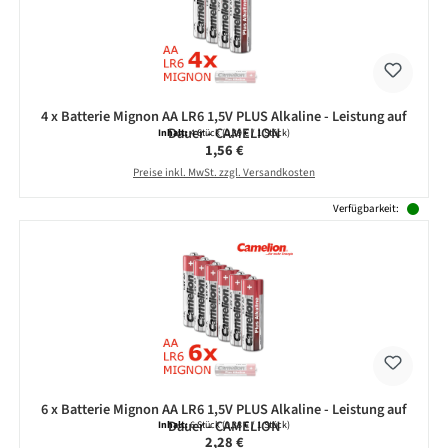
4 x Batterie Mignon AA LR6 1,5V PLUS Alkaline - Leistung auf
Dauer - CAMELION
Inhalt:
4 Stück
(0,39 € / 1 Stück)
Regulärer Preis:
1,56 €
Preise inkl. MwSt. zzgl. Versandkosten
Verfügbarkeit:
6 x Batterie Mignon AA LR6 1,5V PLUS Alkaline - Leistung auf
Dauer - CAMELION
Inhalt:
6 Stück
(0,38 € / 1 Stück)
Regulärer Preis:
2,28 €