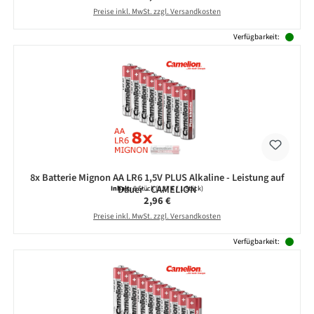
Preise inkl. MwSt. zzgl. Versandkosten
Verfügbarkeit:
8x Batterie Mignon AA LR6 1,5V PLUS Alkaline - Leistung auf
Dauer - CAMELION
Inhalt:
8 Stück
(0,37 € / 1 Stück)
Regulärer Preis:
2,96 €
Preise inkl. MwSt. zzgl. Versandkosten
Verfügbarkeit: