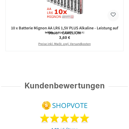
10 x Batterie Mignon AA LR6 1,5V PLUS Alkaline - Leistung auf
Dauer - CAMELION
Inhalt:
10 Stück
(0,36 € / 1 Stück)
Regulärer Preis:
3,60 €
Preise inkl. MwSt. zzgl. Versandkosten
Kundenbewertungen