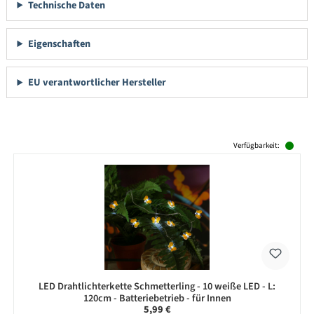
Technische Daten
Eigenschaften
EU verantwortlicher Hersteller
Produktgalerie überspringen
Verfügbarkeit:
LED Drahtlichterkette Schmetterling - 10 weiße LED - L:
120cm - Batteriebetrieb - für Innen
Regulärer Preis:
5,99 €