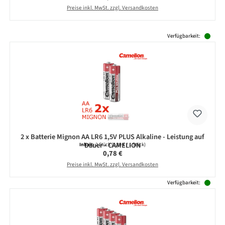
Preise inkl. MwSt. zzgl. Versandkosten
Produktgalerie überspringen
Verfügbarkeit:
2 x Batterie Mignon AA LR6 1,5V PLUS Alkaline - Leistung auf
Dauer - CAMELION
Inhalt:
2 Stück
(0,39 € / 1 Stück)
Regulärer Preis:
0,78 €
Preise inkl. MwSt. zzgl. Versandkosten
Verfügbarkeit: