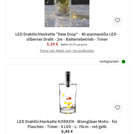
LED Drahtlichterkette "Dew Drop" - 40 warmweiße LED -
silberner Draht - 2m - Batteriebetrieb - Timer
Verkaufspreis:
5,39 €
Regulärer Preis:
9,59 €
(43.8% gespart)
Preise inkl. MwSt. zzgl. Versandkosten
Verfügbarkeit:
LED Drahtlichterkette KORKEN - Weingläser Motiv - für
Flaschen - Timer - 8 LED - L: 70cm - rot/gelb
Regulärer Preis:
8,49 €