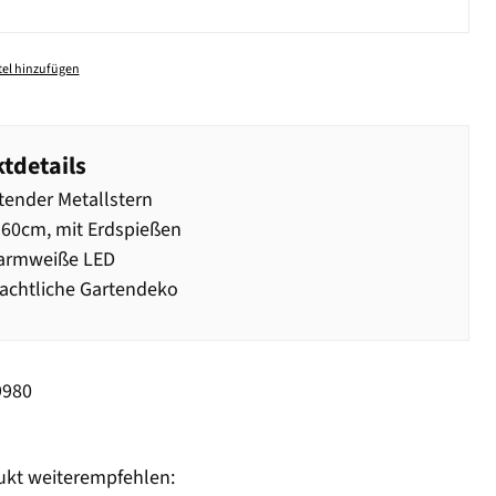
el hinzufügen
tdetails
ender Metallstern
60cm, mit Erdspießen
armweiße LED
achtliche Gartendeko
9980
ukt weiterempfehlen: