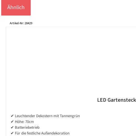
Ähnlich
Produktgalerie überspringen
Artikel-Nr: 28429
LED Gartenstecke
✔ Leuchtender Dekostern mit Tannengrün
✔ Höhe: 70cm
✔ Batteriebetrieb
✔ Für die festliche Außendekoration