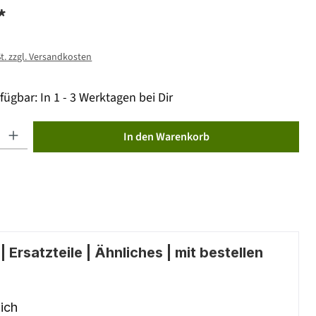
*
St. zzgl. Versandkosten
fügbar: In 1 - 3 Werktagen bei Dir
ib den gewünschten Wert ein oder benutze die Schaltflächen um die Anzahl zu erhöhen od
In den Warenkorb
 Ersatzteile | Ähnliches | mit bestellen
ich