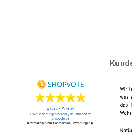
Kunde
Wir 
was 
das 
Wahrh
Natü