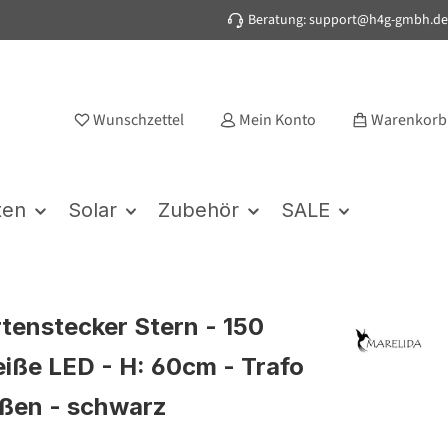
Beratung: support@h4g-gmbh.de
Wunschzettel
Mein Konto
Warenkorb
ten
Solar
Zubehör
SALE
tenstecker Stern - 150
ße LED - H: 60cm - Trafo
ußen - schwarz