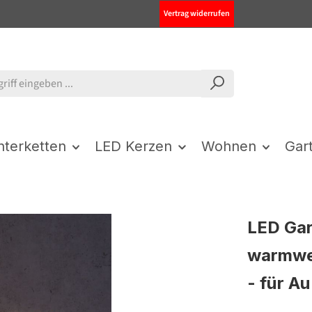
Vertrag widerrufen
chterketten
LED Kerzen
Wohnen
Gar
LED Gar
warmwei
- für A