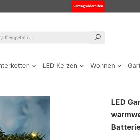
Vertrag widerrufen
chterketten
LED Kerzen
Wohnen
Gar
LED Gar
warmwei
Batteri