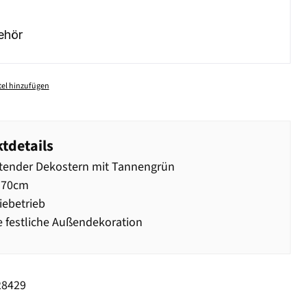
ehör
el hinzufügen
tdetails
tender Dekostern mit Tannengrün
 70cm
iebetrieb
e festliche Außendekoration
28429