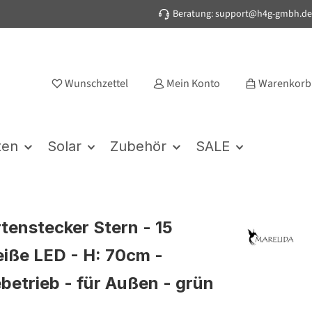
Beratung: support@h4g-gmbh.de
Wunschzettel
Mein Konto
Warenkorb
ten
Solar
Zubehör
SALE
tenstecker Stern - 15
ße LED - H: 70cm -
ebetrieb - für Außen - grün