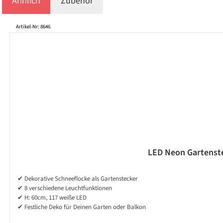
Ähnlich
Zubehör
Produktgalerie überspringen
Artikel-Nr: 8646
LED Neon Gartenstec
✔ Dekorative Schneeflocke als Gartenstecker
✔ 8 verschiedene Leuchtfunktionen
✔ H: 60cm, 117 weiße LED
✔ Festliche Deko für Deinen Garten oder Balkon