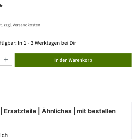
*
St. zzgl. Versandkosten
fügbar: In 1 - 3 Werktagen bei Dir
ib den gewünschten Wert ein oder benutze die Schaltflächen um die Anzahl zu erhöhen od
In den Warenkorb
 Ersatzteile | Ähnliches | mit bestellen
ich