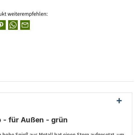
ukt weiterempfehlen:
 - für Außen - grün
cm hohe Spieß aus Metall hat einen Stern aufgesetzt, um