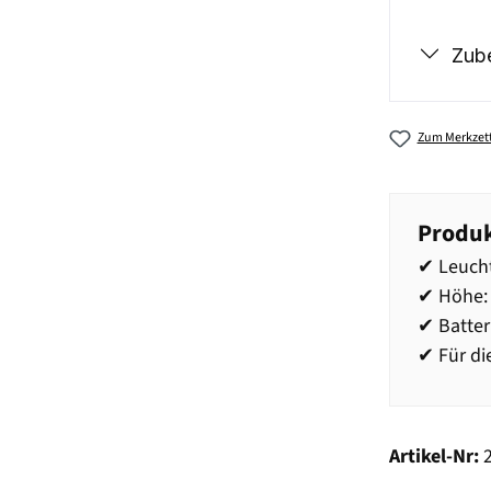
Zub
Zum Merkzett
Produk
✔ Leuch
✔ Höhe:
✔ Batter
✔ Für di
Artikel-Nr: