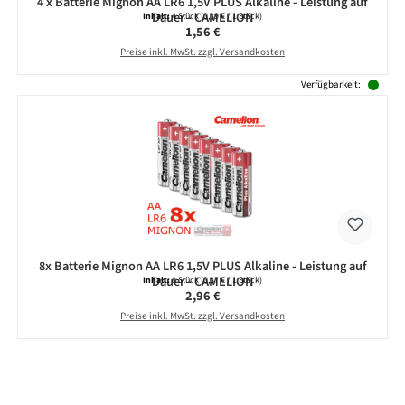
4 x Batterie Mignon AA LR6 1,5V PLUS Alkaline - Leistung auf
Dauer - CAMELION
Inhalt:
4 Stück
(0,39 € / 1 Stück)
Regulärer Preis:
1,56 €
Preise inkl. MwSt. zzgl. Versandkosten
Verfügbarkeit:
8x Batterie Mignon AA LR6 1,5V PLUS Alkaline - Leistung auf
Dauer - CAMELION
Inhalt:
8 Stück
(0,37 € / 1 Stück)
Regulärer Preis:
2,96 €
Preise inkl. MwSt. zzgl. Versandkosten