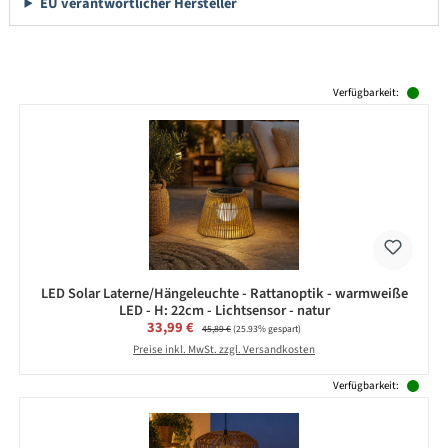
EU verantwortlicher Hersteller
Produktgalerie überspringen
Verfügbarkeit:
LED Solar Laterne/Hängeleuchte - Rattanoptik - warmweiße
LED - H: 22cm - Lichtsensor - natur
Verkaufspreis:
33,99 €
Regulärer Preis:
45,89 €
(25.93% gespart)
Preise inkl. MwSt. zzgl. Versandkosten
Verfügbarkeit: