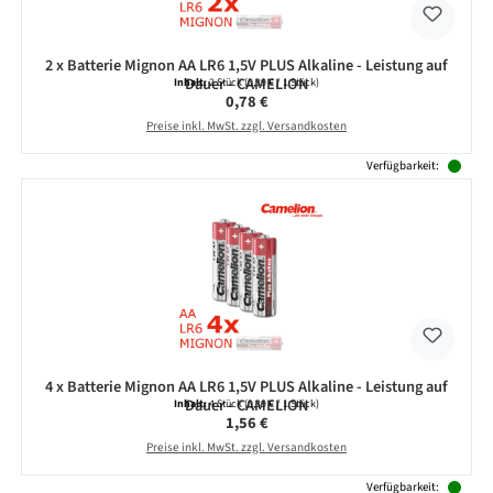
2 x Batterie Mignon AA LR6 1,5V PLUS Alkaline - Leistung auf
Dauer - CAMELION
Inhalt:
2 Stück
(0,39 € / 1 Stück)
Regulärer Preis:
0,78 €
Preise inkl. MwSt. zzgl. Versandkosten
Verfügbarkeit:
4 x Batterie Mignon AA LR6 1,5V PLUS Alkaline - Leistung auf
Dauer - CAMELION
Inhalt:
4 Stück
(0,39 € / 1 Stück)
Regulärer Preis:
1,56 €
Preise inkl. MwSt. zzgl. Versandkosten
Verfügbarkeit: