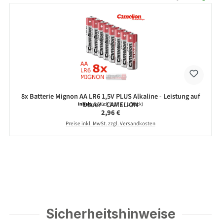
8x Batterie Mignon AA LR6 1,5V PLUS Alkaline - Leistung auf
Dauer - CAMELION
Inhalt:
8 Stück
(0,37 € / 1 Stück)
Regulärer Preis:
2,96 €
Preise inkl. MwSt. zzgl. Versandkosten
Sicherheitshinweise