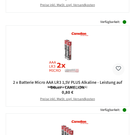
Preise inkl. MwSt. zzgl. Versandkosten
Produktgalerie überspringen
Verfügbarkeit:
2 x Batterie Micro AAA LR3 1,5V PLUS Alkaline - Leistung auf
Dauer - CAMELION
Inhalt:
2 Stück
(0,40 € / 1 Stück)
Regulärer Preis:
0,80 €
Preise inkl. MwSt. zzgl. Versandkosten
Verfügbarkeit: