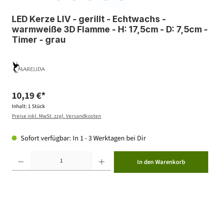
LED Kerze LIV - gerillt - Echtwachs -
warmweiße 3D Flamme - H: 17,5cm - D: 7,5cm -
Timer - grau
10,19 €*
Inhalt:
1 Stück
Preise inkl. MwSt. zzgl. Versandkosten
Sofort verfügbar: In 1 - 3 Werktagen bei Dir
Produkt Anzahl: Gib den gewünschten Wert ein oder benutze die Schaltflächen um die Anzahl zu erhöhen ode
In den Warenkorb