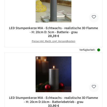
LED Stumpenkerze MIA - Echtwachs - realistische 3D Flamme
- H: 20cm D: 5cm - Batterie - grau
Regulärer Preis:
20,39 €
Preise inkl. MwSt. zzgl. Versandkosten
Verfügbarkeit:
LED Stumpenkerze MIA - Echtwachs - realistische 3D Flamme
- H: 20cm D:10cm - Batteriebetrieb - grau
Regulärer Preis:
33,90 €