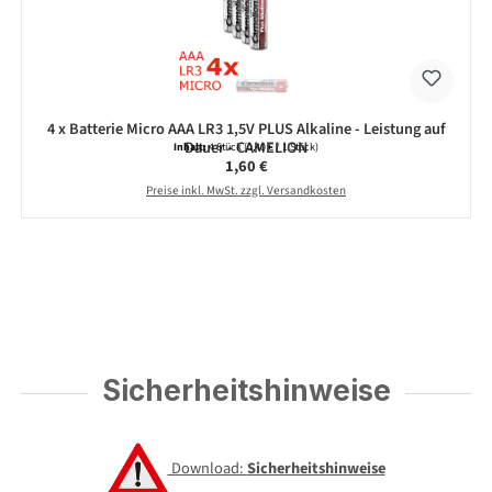
4 x Batterie Micro AAA LR3 1,5V PLUS Alkaline - Leistung auf
Dauer - CAMELION
Inhalt:
4 Stück
(0,40 € / 1 Stück)
Regulärer Preis:
1,60 €
Preise inkl. MwSt. zzgl. Versandkosten
Sicherheitshinweise
Download:
Sicherheitshinweise