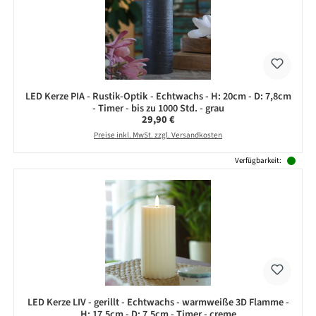
LED Kerze PIA - Rustik-Optik - Echtwachs - H: 20cm - D: 7,8cm
- Timer - bis zu 1000 Std. - grau
Regulärer Preis:
29,90 €
Preise inkl. MwSt. zzgl. Versandkosten
Verfügbarkeit:
LED Kerze LIV - gerillt - Echtwachs - warmweiße 3D Flamme -
H: 17,5cm - D: 7,5cm - Timer - creme