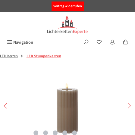
alt springen
Vertrag widerrufen
Navigation
LED Kerzen
LED Stumpenkerzen
Bildergalerie überspringen