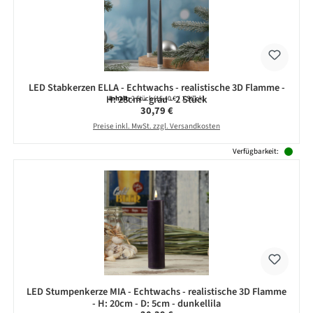
LED Stabkerzen ELLA - Echtwachs - realistische 3D Flamme -
H: 28cm - grau - 2 Stück
Inhalt:
2 Stück
(15,40 € / 1 Stück)
Regulärer Preis:
30,79 €
Preise inkl. MwSt. zzgl. Versandkosten
Verfügbarkeit:
LED Stumpenkerze MIA - Echtwachs - realistische 3D Flamme
- H: 20cm - D: 5cm - dunkellila