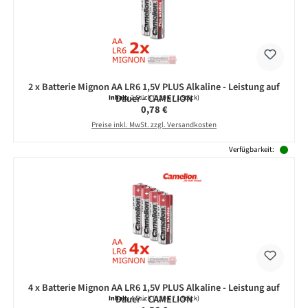
2 x Batterie Mignon AA LR6 1,5V PLUS Alkaline - Leistung auf
Dauer - CAMELION
Inhalt:
2 Stück
(0,39 € / 1 Stück)
Regulärer Preis:
0,78 €
Preise inkl. MwSt. zzgl. Versandkosten
Verfügbarkeit:
4 x Batterie Mignon AA LR6 1,5V PLUS Alkaline - Leistung auf
Dauer - CAMELION
Inhalt:
4 Stück
(0,39 € / 1 Stück)