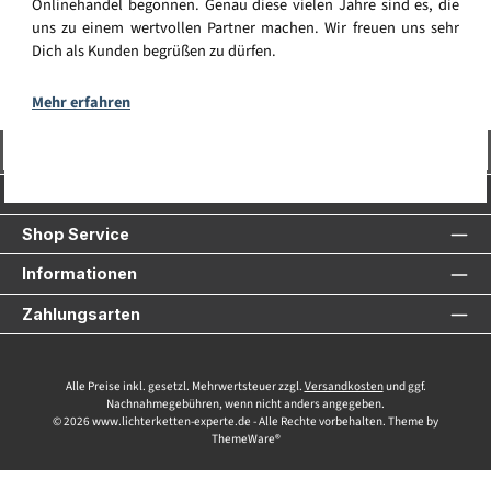
Onlinehandel begonnen. Genau diese vielen Jahre sind es, die
uns zu einem wertvollen Partner machen. Wir freuen uns sehr
Dich als Kunden begrüßen zu dürfen.
Mehr erfahren
Vertrag widerrufen
Service-Hotline
Shop Service
Informationen
Zahlungsarten
Alle Preise inkl. gesetzl. Mehrwertsteuer zzgl.
Versandkosten
und ggf.
Nachnahmegebühren, wenn nicht anders angegeben.
© 2026 www.lichterketten-experte.de - Alle Rechte vorbehalten. Theme by
ThemeWare®