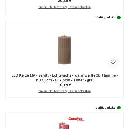
Regulärer Preis:
20,39 €
Preise inkl. MwSt. zzgl. Versandkosten
Verfügbarkeit:
LED Kerze LIV - gerillt - Echtwachs - warmweiße 3D Flamme -
H: 17,5cm - D: 7,5cm - Timer - grau
Regulärer Preis:
10,19 €
Preise inkl. MwSt. zzgl. Versandkosten
Produktgalerie überspringen
Verfügbarkeit: