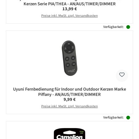
Kerzen Serie PIA/THEA - AN/AUS/TIMER/DIMMER
Regulärer Preis:
13,99 €
Preise inkl. MwSt. zzgl. Versandkosten
Verfügbarkeit:
Uyuni Fernbedienung für Indoor und Outdoor Kerzen Marke
Piffany - AN/AUS/TIMER/DIMMER
Regulärer Preis:
9,99 €
Preise inkl. MwSt. zzgl. Versandkosten
Verfügbarkeit: