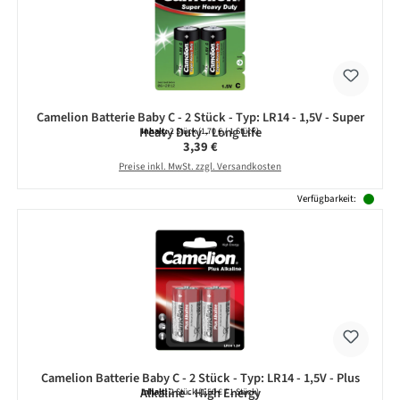
Camelion Batterie Baby C - 2 Stück - Typ: LR14 - 1,5V - Super
Heavy Duty - Long Life
Inhalt:
2 Stück
(1,70 € / 1 Stück)
Regulärer Preis:
3,39 €
Preise inkl. MwSt. zzgl. Versandkosten
Verfügbarkeit:
Camelion Batterie Baby C - 2 Stück - Typ: LR14 - 1,5V - Plus
Alkaline - High Energy
Inhalt:
2 Stück
(1,50 € / 1 Stück)