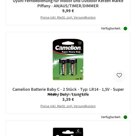
Uyuni Fernbedienung für Indoor und Outdoor Kerzen Marke
Piffany - AN/AUS/TIMER/DIMMER
Regulärer Preis:
9,99 €
Preise inkl. MwSt. zzgl. Versandkosten
Verfügbarkeit:
Camelion Batterie Baby C - 2 Stück - Typ: LR14 - 1,5V - Super
Heavy Duty - Long Life
Inhalt:
2 Stück
(1,70 € / 1 Stück)
Regulärer Preis:
3,39 €
Preise inkl. MwSt. zzgl. Versandkosten
Verfügbarkeit: