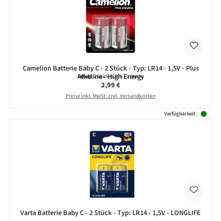
Camelion Batterie Baby C - 2 Stück - Typ: LR14 - 1,5V - Plus
Alkaline - High Energy
Inhalt:
2 Stück
(1,50 € / 1 Stück)
Regulärer Preis:
2,99 €
Preise inkl. MwSt. zzgl. Versandkosten
Verfügbarkeit:
Varta Batterie Baby C - 2 Stück - Typ: LR14 - 1,5V - LONGLIFE