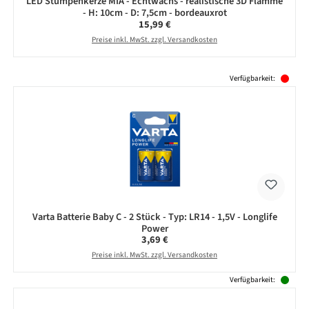
LED Stumpenkerze MIA - Echtwachs - realistische 3D Flamme
- H: 10cm - D: 7,5cm - bordeauxrot
Regulärer Preis:
15,99 €
Preise inkl. MwSt. zzgl. Versandkosten
Produktgalerie überspringen
Verfügbarkeit:
Varta Batterie Baby C - 2 Stück - Typ: LR14 - 1,5V - Longlife
Power
Regulärer Preis:
3,69 €
Preise inkl. MwSt. zzgl. Versandkosten
Verfügbarkeit: