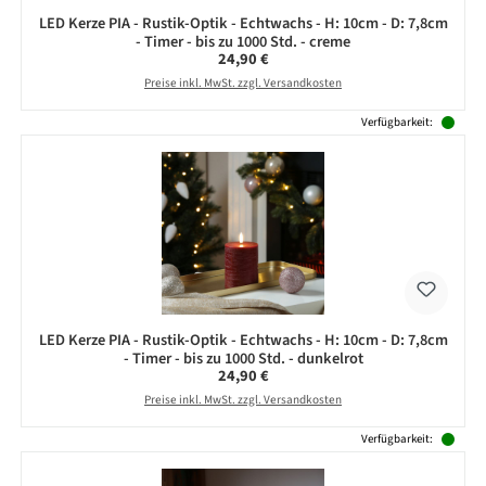
LED Kerze PIA - Rustik-Optik - Echtwachs - H: 10cm - D: 7,8cm
- Timer - bis zu 1000 Std. - creme
Regulärer Preis:
24,90 €
Preise inkl. MwSt. zzgl. Versandkosten
Verfügbarkeit:
LED Kerze PIA - Rustik-Optik - Echtwachs - H: 10cm - D: 7,8cm
- Timer - bis zu 1000 Std. - dunkelrot
Regulärer Preis:
24,90 €
Preise inkl. MwSt. zzgl. Versandkosten
Verfügbarkeit: