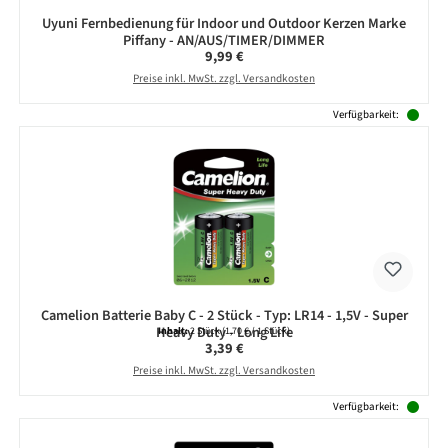
Uyuni Fernbedienung für Indoor und Outdoor Kerzen Marke
Piffany - AN/AUS/TIMER/DIMMER
Regulärer Preis:
9,99 €
Preise inkl. MwSt. zzgl. Versandkosten
Verfügbarkeit:
Camelion Batterie Baby C - 2 Stück - Typ: LR14 - 1,5V - Super
Heavy Duty - Long Life
Inhalt:
2 Stück
(1,70 € / 1 Stück)
Regulärer Preis:
3,39 €
Preise inkl. MwSt. zzgl. Versandkosten
Verfügbarkeit: