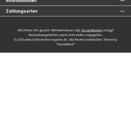
Informationen
Zahlungsarten
Alle Preise inkl. gesetzl. Mehrwertsteuer zzgl.
Versandkosten
und ggf.
Nachnahmegebühren, wenn nicht anders angegeben.
© 2026 www.lichterketten-experte.de - Alle Rechte vorbehalten. Theme by
ThemeWare®