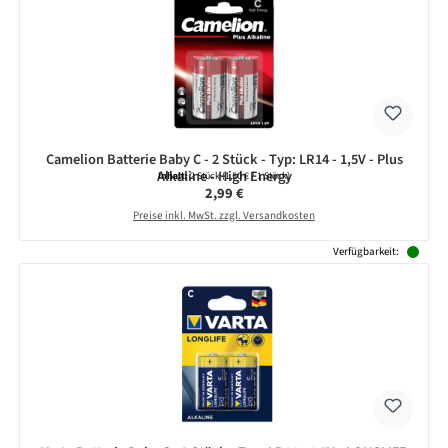
Camelion Batterie Baby C - 2 Stück - Typ: LR14 - 1,5V - Plus
Alkaline - High Energy
Inhalt:
2 Stück
(1,50 € / 1 Stück)
Regulärer Preis:
2,99 €
Preise inkl. MwSt. zzgl. Versandkosten
Verfügbarkeit: