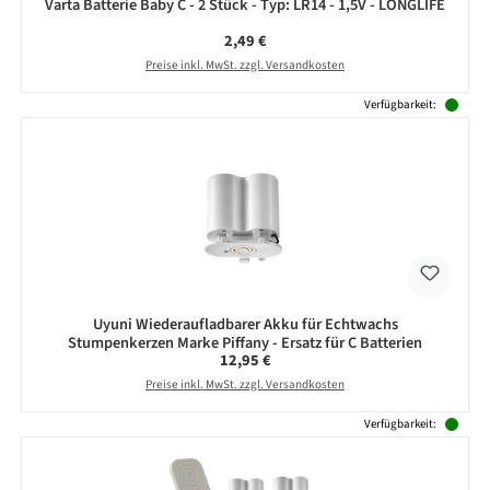
Varta Batterie Baby C - 2 Stück - Typ: LR14 - 1,5V - LONGLIFE
Regulärer Preis:
2,49 €
Preise inkl. MwSt. zzgl. Versandkosten
Verfügbarkeit:
Uyuni Wiederaufladbarer Akku für Echtwachs
Stumpenkerzen Marke Piffany - Ersatz für C Batterien
Regulärer Preis:
12,95 €
Preise inkl. MwSt. zzgl. Versandkosten
Verfügbarkeit: