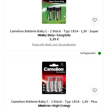
Camelion Batterie Baby C - 2 Stück - Typ: LR14 - 1,5V - Super
Heavy Duty - Long Life
Inhalt:
2 Stück
(1,70 € / 1 Stück)
Regulärer Preis:
3,39 €
Preise inkl. MwSt. zzgl. Versandkosten
Verfügbarkeit:
Camelion Batterie Baby C - 2 Stück - Typ: LR14 - 1,5V - Plus
Alkaline - High Energy
Inhalt:
2 Stück
(1,50 € / 1 Stück)