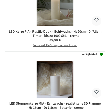
LED Kerze PIA - Rustik-Optik - Echtwachs - H: 20cm - D: 7,8cm
- Timer - bis zu 1000 Std. - creme
Regulärer Preis:
29,90 €
Preise inkl. MwSt. zzgl. Versandkosten
Verfügbarkeit:
LED Stumpenkerze MIA - Echtwachs - realistische 3D Flamme
- H: 15cm - D: 7,5cm - Batterie - creme