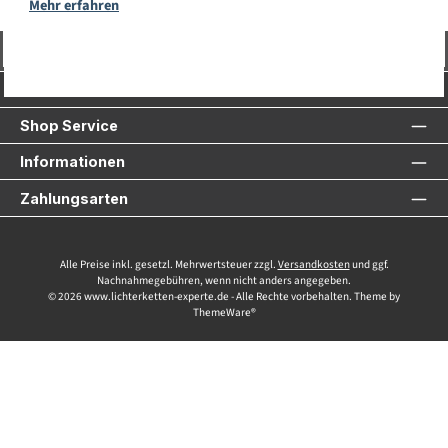
Mehr erfahren
Vertrag widerrufen
Service-Hotline
Shop Service
Informationen
Zahlungsarten
Alle Preise inkl. gesetzl. Mehrwertsteuer zzgl.
Versandkosten
und ggf.
Nachnahmegebühren, wenn nicht anders angegeben.
© 2026 www.lichterketten-experte.de - Alle Rechte vorbehalten. Theme by
ThemeWare®