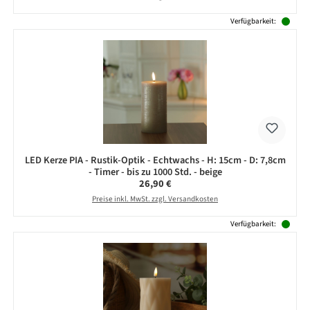
Verfügbarkeit:
LED Kerze PIA - Rustik-Optik - Echtwachs - H: 15cm - D: 7,8cm
- Timer - bis zu 1000 Std. - beige
Regulärer Preis:
26,90 €
Preise inkl. MwSt. zzgl. Versandkosten
Verfügbarkeit: