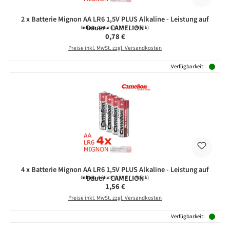
2 x Batterie Mignon AA LR6 1,5V PLUS Alkaline - Leistung auf
Dauer - CAMELION
Inhalt:
2 Stück
(0,39 € / 1 Stück)
Regulärer Preis:
0,78 €
Preise inkl. MwSt. zzgl. Versandkosten
Verfügbarkeit:
4 x Batterie Mignon AA LR6 1,5V PLUS Alkaline - Leistung auf
Dauer - CAMELION
Inhalt:
4 Stück
(0,39 € / 1 Stück)
Regulärer Preis:
1,56 €
Preise inkl. MwSt. zzgl. Versandkosten
Verfügbarkeit: