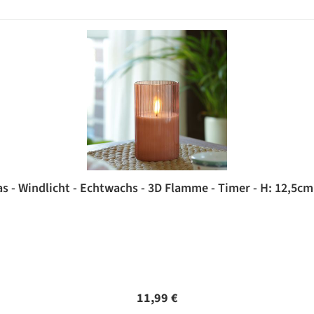
s - Windlicht - Echtwachs - 3D Flamme - Timer - H: 12,5cm 
Regulärer Preis:
11,99 €