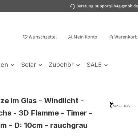
Beratung: support@h4g-gmbh.de
Wunschzettel
Mein Konto
Warenkorb
ten
Solar
Zubehör
SALE
ze im Glas - Windlicht -
hs - 3D Flamme - Timer -
cm - D: 10cm - rauchgrau