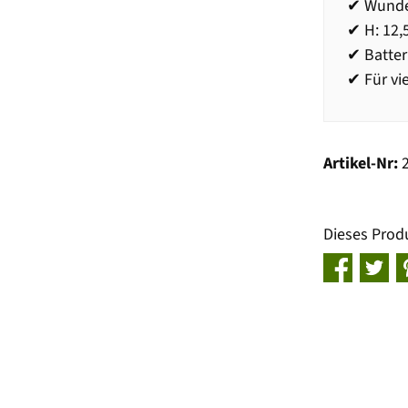
✔ Wunde
✔ H: 12,
✔ Batter
✔ Für vi
Artikel-Nr:
Dieses Prod