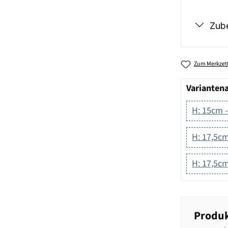
Zub
Zum Merkzett
Varianten
H: 15cm -
H: 17,5cm
H: 17,5cm
Produk