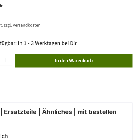
*
St. zzgl. Versandkosten
fügbar: In 1 - 3 Werktagen bei Dir
ib den gewünschten Wert ein oder benutze die Schaltflächen um die Anzahl zu erhöhen od
In den Warenkorb
 Ersatzteile | Ähnliches | mit bestellen
ich