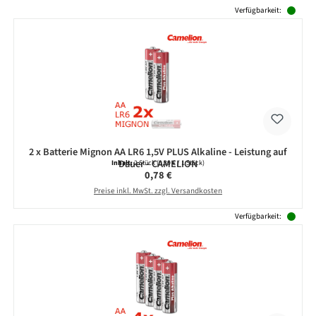
Produktgalerie überspringen
Verfügbarkeit:
2 x Batterie Mignon AA LR6 1,5V PLUS Alkaline - Leistung auf
Dauer - CAMELION
Inhalt:
2 Stück
(0,39 € / 1 Stück)
Regulärer Preis:
0,78 €
Preise inkl. MwSt. zzgl. Versandkosten
Verfügbarkeit: