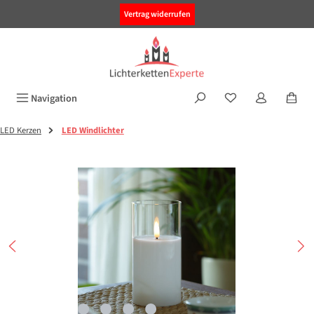
alt springen
Vertrag widerrufen
Navigation
LED Kerzen
LED Windlichter
Bildergalerie überspringen