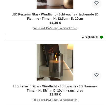
LED Kerze im Glas - Windlicht - Echtwachs - flackernde 3D
Flamme - Timer - H: 12,5cm - D: 10cm
Regulärer Preis:
11,39 €
Preise inkl. MwSt. zzgl. Versandkosten
Verfügbarkeit:
LED Kerze im Glas - Windlicht - Echtwachs - 3D Flamme -
Timer - H: 15cm - D: 10cm - rauchgrau
Regulärer Preis:
11,99 €
Preise inkl. MwSt. zzgl. Versandkosten