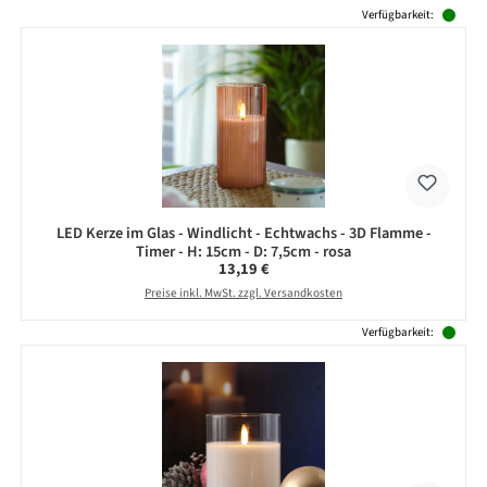
Produktgalerie überspringen
Verfügbarkeit:
LED Kerze im Glas - Windlicht - Echtwachs - 3D Flamme -
Timer - H: 15cm - D: 7,5cm - rosa
Regulärer Preis:
13,19 €
Preise inkl. MwSt. zzgl. Versandkosten
Verfügbarkeit: