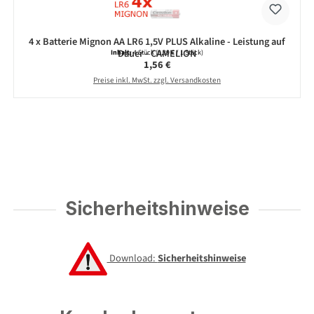
4 x Batterie Mignon AA LR6 1,5V PLUS Alkaline - Leistung auf
Dauer - CAMELION
Inhalt:
4 Stück
(0,39 € / 1 Stück)
Regulärer Preis:
1,56 €
Preise inkl. MwSt. zzgl. Versandkosten
Sicherheitshinweise
Download:
Sicherheitshinweise