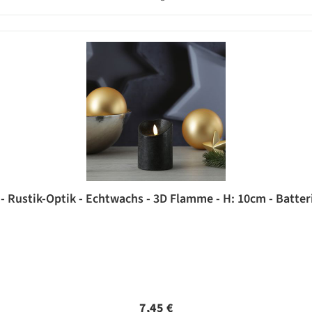
 Rustik-Optik - Echtwachs - 3D Flamme - H: 10cm - Batteri
Regulärer Preis:
7,45 €