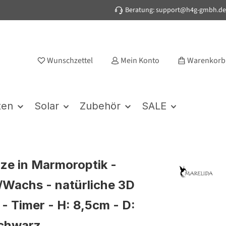
Beratung: support@h4g-gmbh.de
Wunschzettel
Mein Konto
Warenkorb
ten
Solar
Zubehör
SALE
ze in Marmoroptik -
Wachs - natürliche 3D
- Timer - H: 8,5cm - D:
schwarz