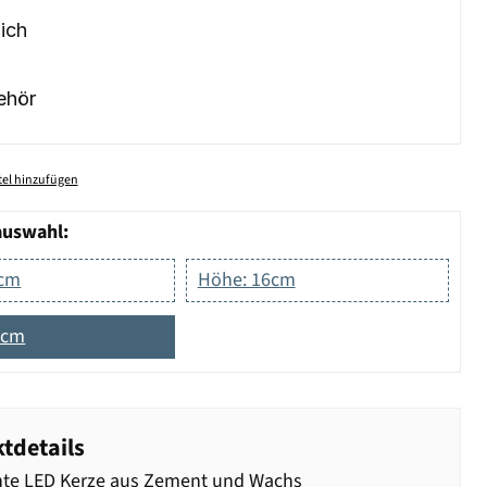
ich
ehör
el hinzufügen
auswahl:
2cm
Höhe: 16cm
5cm
tdetails
nte LED Kerze aus Zement und Wachs