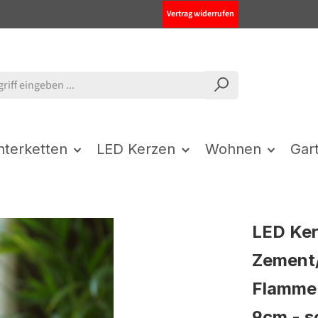
Vertrag widerrufen
chterketten
LED Kerzen
Wohnen
Gar
LED Ker
Zement/
Flamme 
9cm - 