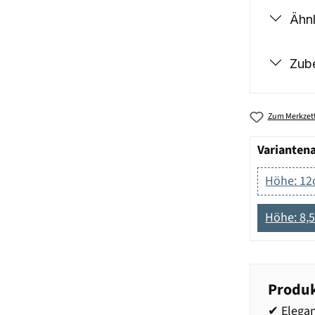
Ähnl
Zub
Zum Merkzett
Varianten
Höhe: 1
Höhe: 8,
Produk
✔ Elega