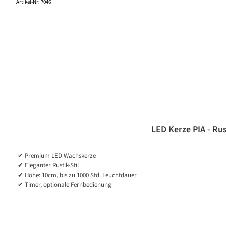
Produktgalerie überspringen
Artikel-Nr: 7046
LED Kerze PIA - Rus
✔ Premium LED Wachskerze
✔ Eleganter Rustik-Stil
✔ Höhe: 10cm, bis zu 1000 Std. Leuchtdauer
✔ Timer, optionale Fernbedienung