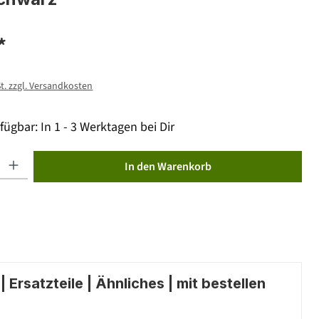
*
St. zzgl. Versandkosten
fügbar: In 1 - 3 Werktagen bei Dir
ib den gewünschten Wert ein oder benutze die Schaltflächen um die Anzahl zu erhöhen od
In den Warenkorb
 Ersatzteile | Ähnliches | mit bestellen