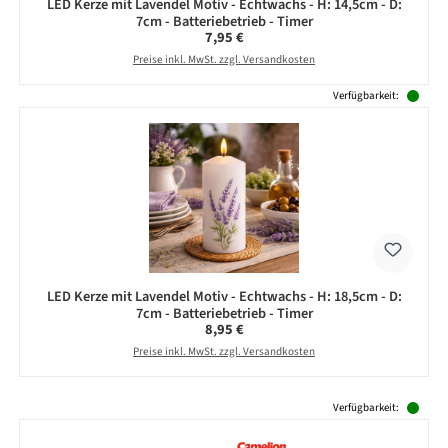
LED Kerze mit Lavendel Motiv - Echtwachs - H: 14,5cm - D:
7cm - Batteriebetrieb - Timer
Regulärer Preis:
7,95 €
Preise inkl. MwSt. zzgl. Versandkosten
Verfügbarkeit:
LED Kerze mit Lavendel Motiv - Echtwachs - H: 18,5cm - D:
7cm - Batteriebetrieb - Timer
Regulärer Preis:
8,95 €
Preise inkl. MwSt. zzgl. Versandkosten
Produktgalerie überspringen
Verfügbarkeit: