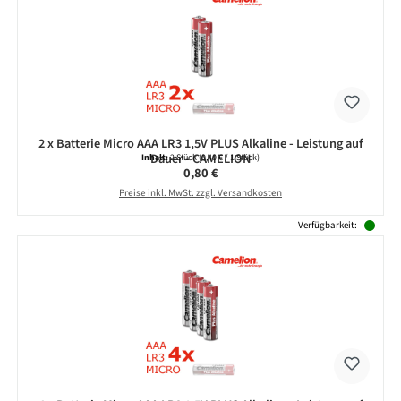
2 x Batterie Micro AAA LR3 1,5V PLUS Alkaline - Leistung auf
Dauer - CAMELION
Inhalt:
2 Stück
(0,40 € / 1 Stück)
Regulärer Preis:
0,80 €
Preise inkl. MwSt. zzgl. Versandkosten
Verfügbarkeit: