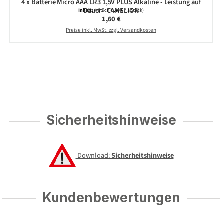
4 x Batterie Micro AAA LR3 1,5V PLUS Alkaline - Leistung auf
Dauer - CAMELION
Inhalt:
4 Stück
(0,40 € / 1 Stück)
Regulärer Preis:
1,60 €
Preise inkl. MwSt. zzgl. Versandkosten
Sicherheitshinweise
Download:
Sicherheitshinweise
Kundenbewertungen