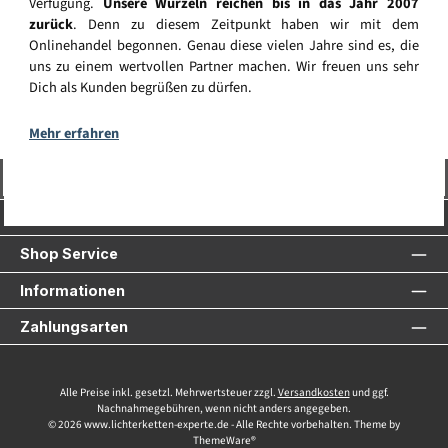
Verfügung.
Unsere Wurzeln reichen bis in das Jahr 2007
zurück
. Denn zu diesem Zeitpunkt haben wir mit dem
Onlinehandel begonnen. Genau diese vielen Jahre sind es, die
uns zu einem wertvollen Partner machen. Wir freuen uns sehr
Dich als Kunden begrüßen zu dürfen.
Mehr erfahren
Vertrag widerrufen
Service-Hotline
Shop Service
Informationen
Zahlungsarten
Alle Preise inkl. gesetzl. Mehrwertsteuer zzgl.
Versandkosten
und ggf.
Nachnahmegebühren, wenn nicht anders angegeben.
© 2026 www.lichterketten-experte.de - Alle Rechte vorbehalten. Theme by
ThemeWare®