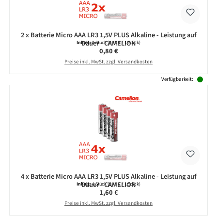
2 x Batterie Micro AAA LR3 1,5V PLUS Alkaline - Leistung auf
Dauer - CAMELION
Inhalt:
2 Stück
(0,40 € / 1 Stück)
Regulärer Preis:
0,80 €
Preise inkl. MwSt. zzgl. Versandkosten
Verfügbarkeit:
4 x Batterie Micro AAA LR3 1,5V PLUS Alkaline - Leistung auf
Dauer - CAMELION
Inhalt:
4 Stück
(0,40 € / 1 Stück)
Regulärer Preis:
1,60 €
Preise inkl. MwSt. zzgl. Versandkosten