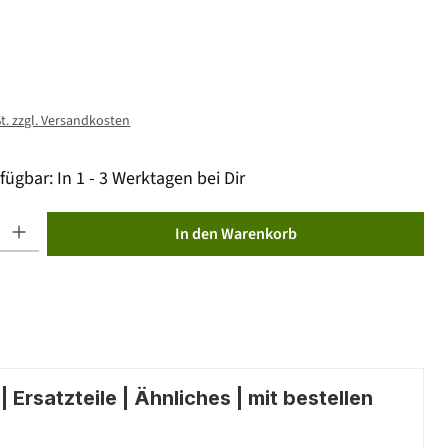
St. zzgl. Versandkosten
fügbar: In 1 - 3 Werktagen bei Dir
ib den gewünschten Wert ein oder benutze die Schaltflächen um die Anzahl zu erhöhen od
In den Warenkorb
 Ersatzteile | Ähnliches | mit bestellen