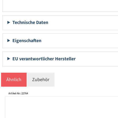
Technische Daten
Eigenschaften
EU verantwortlicher Hersteller
Ähnlich
Zubehör
Produktgalerie überspringen
Artikel-Nr: 22764