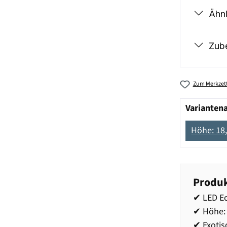
Ähnl
Zub
Zum Merkzett
Varianten
Höhe: 18
Produk
✔ LED Ec
✔ Höhe: 
✔ Exotis