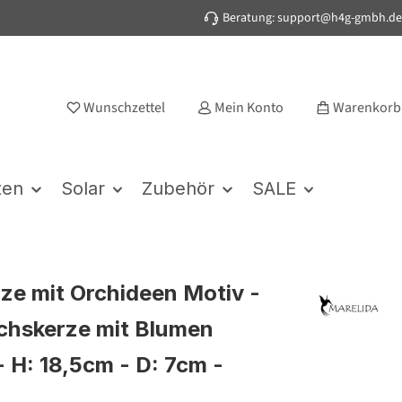
Beratung: support@h4g-gmbh.de
Wunschzettel
Mein Konto
Warenkorb
ten
Solar
Zubehör
SALE
ze mit Orchideen Motiv -
chskerze mit Blumen
- H: 18,5cm - D: 7cm -