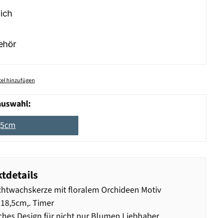
ich
ehör
el hinzufügen
auswahl:
,5cm
tdetails
htwachskerze mit floralem Orchideen Motiv
18,5cm,. Timer
ches Design für nicht nur Blumen Liebhaber