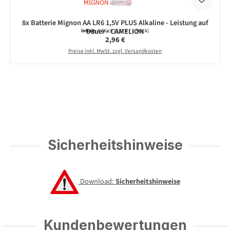
8x Batterie Mignon AA LR6 1,5V PLUS Alkaline - Leistung auf
Dauer - CAMELION
Inhalt:
8 Stück
(0,37 € / 1 Stück)
Regulärer Preis:
2,96 €
Preise inkl. MwSt. zzgl. Versandkosten
Sicherheitshinweise
Download:
Sicherheitshinweise
Kundenbewertungen