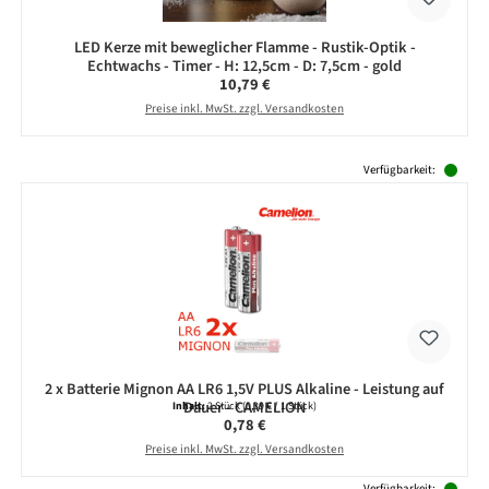
LED Kerze mit beweglicher Flamme - Rustik-Optik -
Echtwachs - Timer - H: 12,5cm - D: 7,5cm - gold
Regulärer Preis:
10,79 €
Preise inkl. MwSt. zzgl. Versandkosten
Produktgalerie überspringen
Verfügbarkeit:
2 x Batterie Mignon AA LR6 1,5V PLUS Alkaline - Leistung auf
Dauer - CAMELION
Inhalt:
2 Stück
(0,39 € / 1 Stück)
Regulärer Preis:
0,78 €
Preise inkl. MwSt. zzgl. Versandkosten
Verfügbarkeit: