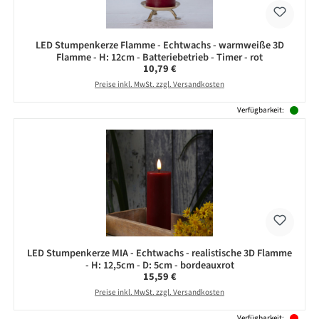
LED Stumpenkerze Flamme - Echtwachs - warmweiße 3D
Flamme - H: 12cm - Batteriebetrieb - Timer - rot
Regulärer Preis:
10,79 €
Preise inkl. MwSt. zzgl. Versandkosten
Verfügbarkeit:
LED Stumpenkerze MIA - Echtwachs - realistische 3D Flamme
- H: 12,5cm - D: 5cm - bordeauxrot
Regulärer Preis:
15,59 €
Preise inkl. MwSt. zzgl. Versandkosten
Verfügbarkeit: