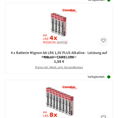
4 x Batterie Mignon AA LR6 1,5V PLUS Alkaline - Leistung auf
Dauer - CAMELION
Inhalt:
4 Stück
(0,39 € / 1 Stück)
Regulärer Preis:
1,56 €
Preise inkl. MwSt. zzgl. Versandkosten
Verfügbarkeit: