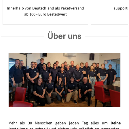
Innerhalb von Deutschland als Paketversand
support
ab 100,- Euro Bestellwert
Über uns
Mehr als 30 Menschen geben jeden Tag alles um
Deine