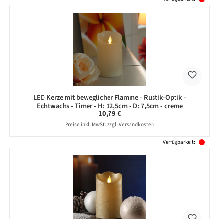
LED Kerze mit beweglicher Flamme - Rustik-Optik -
Echtwachs - Timer - H: 12,5cm - D: 7,5cm - creme
Regulärer Preis:
10,79 €
Preise inkl. MwSt. zzgl. Versandkosten
Verfügbarkeit: