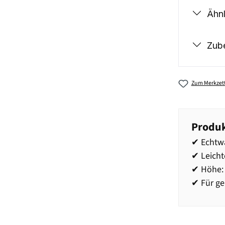
Ähnl
Zub
Zum Merkzett
Produk
✔ Echtw
✔ Leich
✔ Höhe:
✔ Für g