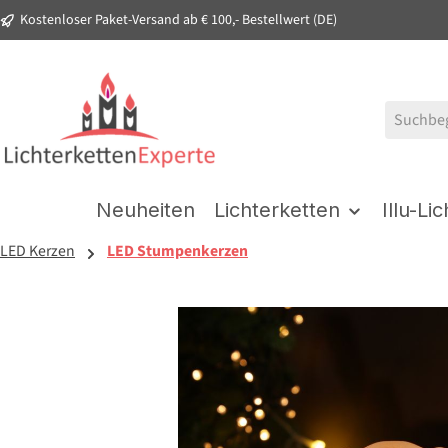
Kostenloser Paket-Versand ab € 100,- Bestellwert (DE)
springen
Zur Hauptnavigation springen
Neuheiten
Lichterketten
Illu-Li
LED Kerzen
LED Stumpenkerzen
Bildergalerie überspringen