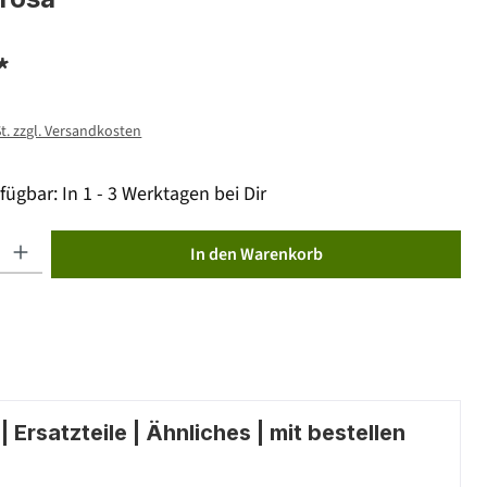
*
St. zzgl. Versandkosten
fügbar: In 1 - 3 Werktagen bei Dir
ib den gewünschten Wert ein oder benutze die Schaltflächen um die Anzahl zu erhöhen od
In den Warenkorb
 Ersatzteile | Ähnliches | mit bestellen