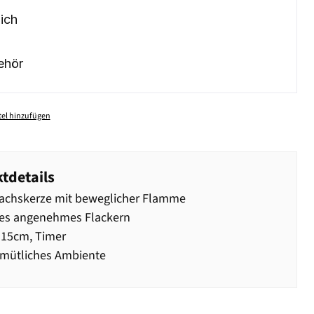
ich
ehör
el hinzufügen
tdetails
achskerze mit beweglicher Flamme
tes angenehmes Flackern
 15cm, Timer
emütliches Ambiente