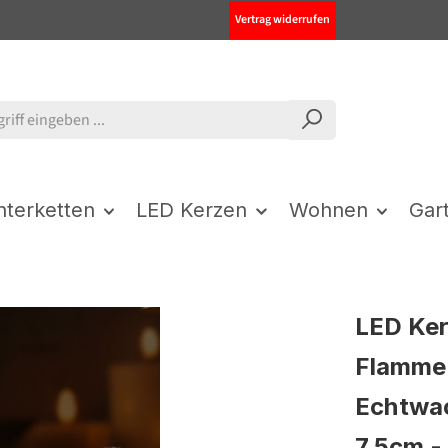
Vertrag widerrufen
chterketten
LED Kerzen
Wohnen
Gar
LED Ker
Flamme 
Echtwac
7,5cm -