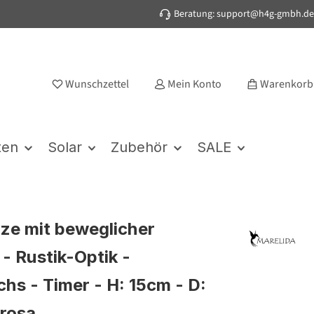
Beratung: support@h4g-gmbh.de
Wunschzettel
Mein Konto
Warenkorb
ten
Solar
Zubehör
SALE
ze mit beweglicher
- Rustik-Optik -
hs - Timer - H: 15cm - D:
 rosa