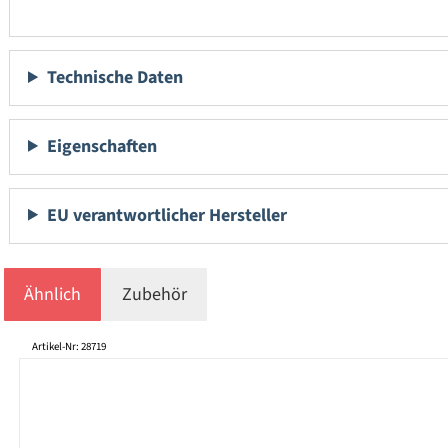
Technische Daten
Eigenschaften
EU verantwortlicher Hersteller
Ähnlich
Zubehör
Produktgalerie überspringen
Artikel-Nr: 28719