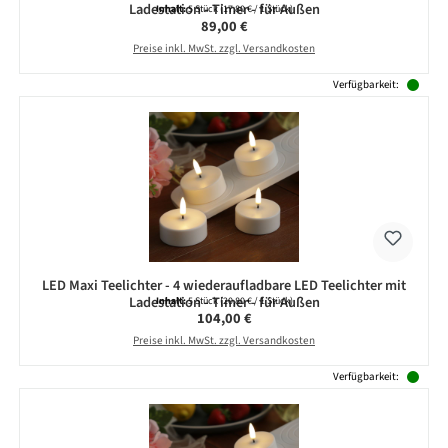
Ladestation - Timer - für Außen
Inhalt:
5 Stück
(17,80 € / 1 Stück)
Regulärer Preis:
89,00 €
Preise inkl. MwSt. zzgl. Versandkosten
Verfügbarkeit:
LED Maxi Teelichter - 4 wiederaufladbare LED Teelichter mit
Ladestation - Timer - für Außen
Inhalt:
5 Stück
(20,80 € / 1 Stück)
Regulärer Preis:
104,00 €
Preise inkl. MwSt. zzgl. Versandkosten
Verfügbarkeit: