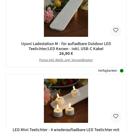
Uyuni Ladestation M - für aufladbare Outdoor LED
Teelichter/LED Kerzen - inkl. USB-C Kabel
Regulärer Preis:
26,90 €
Preise inkl. MwSt. zzgl. Versandkosten
Verfügbarkeit:
LED Mini Teelichter - 4 wiederaufladbare LED Teelichter mit