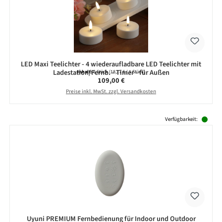
LED Maxi Teelichter - 4 wiederaufladbare LED Teelichter mit
Ladestation/Fernb. - Timer - für Außen
Inhalt:
6 Stück
(18,17 € / 1 Stück)
Regulärer Preis:
109,00 €
Preise inkl. MwSt. zzgl. Versandkosten
Produktgalerie überspringen
Verfügbarkeit:
Uyuni PREMIUM Fernbedienung für Indoor und Outdoor