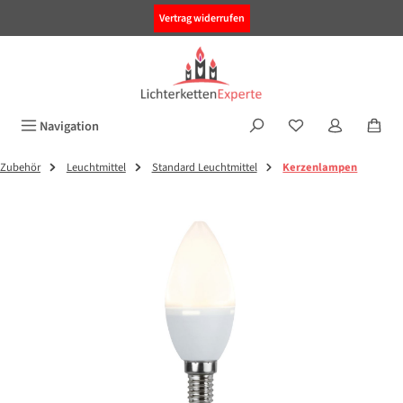
alt springen
Vertrag widerrufen
Navigation
Zubehör
Leuchtmittel
Standard Leuchtmittel
Kerzenlampen
Bildergalerie überspringen