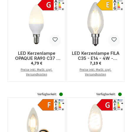
LED Kerzenlampe
LED Kerzenlampe FILA
OPAQUE RA90 C37 -
C35 - E14 - 4W -
Regulärer Preis:
Regulärer Preis:
4,79 €
7,19 €
2W - E14 - warmweiss
warmweiss 2700K -
2700K- 136lm
470lm - klar
Preise inkl. MwSt. zzgl.
Preise inkl. MwSt. zzgl.
Versandkosten
Versandkosten
Verfügbarkeit:
Verfügbarkeit: