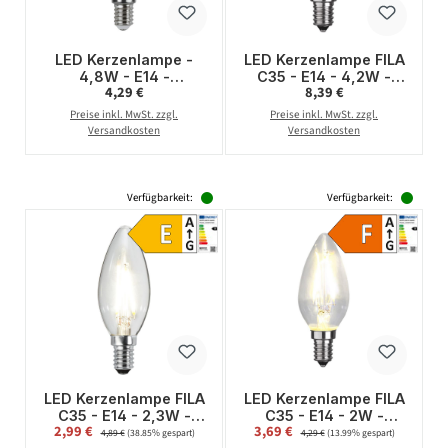
LED Kerzenlampe -
LED Kerzenlampe FILA
4,8W - E14 -
C35 - E14 - 4,2W -
Regulärer Preis:
Regulärer Preis:
4,29 €
8,39 €
warmweiss 3000K -
warmweiss 2700K -
440lm - gefrostet
420lm - dimmbar
Preise inkl. MwSt. zzgl.
Preise inkl. MwSt. zzgl.
Versandkosten
Versandkosten
Verfügbarkeit:
Verfügbarkeit:
LED Kerzenlampe FILA
LED Kerzenlampe FILA
C35 - E14 - 2,3W -
C35 - E14 - 2W -
Verkaufspreis:
Verkaufspreis:
2,99 €
Regulärer Preis:
3,69 €
Regulärer Preis:
neutralweiss 4000K -
warmweiss 2700K -
4,89 €
(38.85% gespart)
4,29 €
(13.99% gespart)