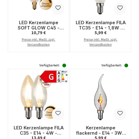
LED Kerzenlampe
LED Kerzenlampe FILA
SOFT GLOW C45 -
TC35 - E14 - 1,8W -
Regulärer Preis:
Regulärer Preis:
10,79 €
5,99 €
3,5W - E14 - WW
warmweiss 2700K -
2200K - 260lm -
150lm - gefrostet
Preise inkl. MwSt. zzgl.
Preise inkl. MwSt. zzgl.
dimmbar
Versandkosten
Versandkosten
Verfügbarkeit:
Verfügbarkeit:
LED Kerzenlampe FILA
Kerzenlampe
C35 - E14 - 4W -
flackernd - E14 - 3W -
Regulärer Preis:
Regulärer Preis:
13,89 €
5,99 €
dimm-to-warm 3-
Effektleuchtmittel