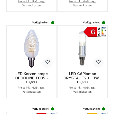
270lm - klar
150lm - klar
Preise inkl. MwSt. zzgl.
Preise inkl. MwSt. zzgl.
Versandkosten
Versandkosten
Verfügbarkeit:
Verfügbarkeit:
LED Kerzenlampe
LED CAPlampe
DECOLINE TC35 -
CRYSTAL T20 - 3W -
Regulärer Preis:
Regulärer Preis:
13,89 €
18,69 €
0,9W - E14 -
E14 - warmweiss
warmweiss 2600K -
2700K - 220lm -
Preise inkl. MwSt. zzgl.
Preise inkl. MwSt. zzgl.
55lm
dimmbar
Versandkosten
Versandkosten
Verfügbarkeit:
Verfügbarkeit: