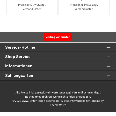
2200K - 320lm -
Preise inkl. MwSt. zzgl.
Preise inkl. MwSt. zzgl.
dimmbar
Versandkosten
Versandkosten
Vertrag widerrufen
Service-Hotline
Shop Service
Informationen
Zahlungsarten
Alle Preise inkl. gesetzl. Mehrwertsteuer zzgl.
Versandkosten
und ggf.
Nachnahmegebühren, wenn nicht anders angegeben.
© 2026 www.lichterketten-experte.de - Alle Rechte vorbehalten. Theme by
ThemeWare®