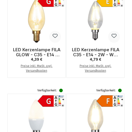
LED Kerzenlampe FILA
LED Kerzenlampe FILA
GLOW - C35 - E14 -
C35 - E14 - 2W - WW
Regulärer Preis:
Regulärer Preis:
4,39 €
4,79 €
1,5W - warmweiss
2700K - 250lm - klar
2100K - 120lm - klar
Preise inkl. MwSt. zzgl.
Preise inkl. MwSt. zzgl.
Versandkosten
Versandkosten
Verfügbarkeit:
Verfügbarkeit: