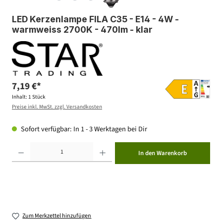
LED Kerzenlampe FILA C35 - E14 - 4W -
warmweiss 2700K - 470lm - klar
7,19 €*
Inhalt:
1 Stück
Preise inkl. MwSt. zzgl. Versandkosten
Sofort verfügbar: In 1 - 3 Werktagen bei Dir
Produkt Anzahl: Gib den gewünschten Wert ein oder benutze die Schaltflächen um die Anzahl zu erhöhen ode
In den Warenkorb
Zum Merkzettel hinzufügen