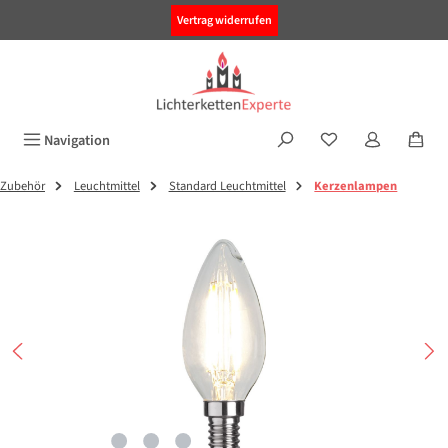
alt springen
Vertrag widerrufen
Navigation
Zubehör
Leuchtmittel
Standard Leuchtmittel
Kerzenlampen
Bildergalerie überspringen