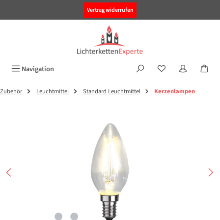
alt springen
Vertrag widerrufen
Navigation
Zubehör
Leuchtmittel
Standard Leuchtmittel
Kerzenlampen
Bildergalerie überspringen