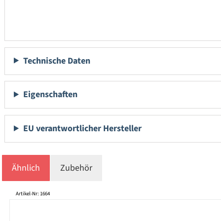
Technische Daten
Eigenschaften
EU verantwortlicher Hersteller
Ähnlich
Zubehör
Produktgalerie überspringen
Artikel-Nr: 1664