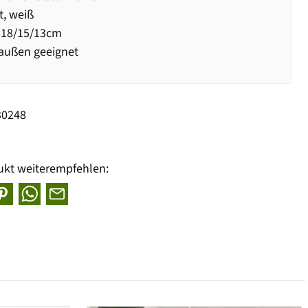
t, weiß
 18/15/13cm
außen geeignet
30248
ukt weiterempfehlen: