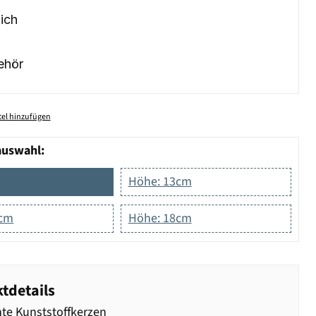
ich
ehör
el hinzufügen
auswahl:
Höhe: 13cm
5cm
Höhe: 18cm
tdetails
te Kunststoffkerzen