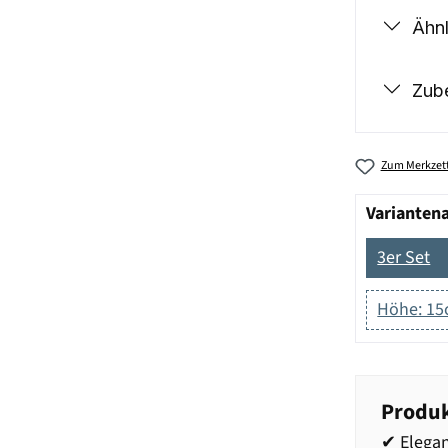
Ähnl
Zub
Zum Merkzett
Varianten
3er Set
Höhe: 1
Produk
✔ Elegan