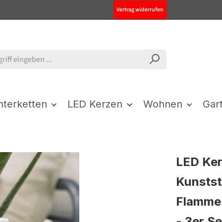
Vertrag widerrufen
chterketten
LED Kerzen
Wohnen
Gar
LED Ker
Kunstst
Flamme 
- 3er Se