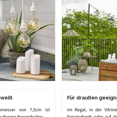
 weiß
Für draußen geeign
hmesser von 7,5cm ist
Im Regal, in der Vitrin
r diverse Kerzenhalter.
Fensterbrett oder auf d