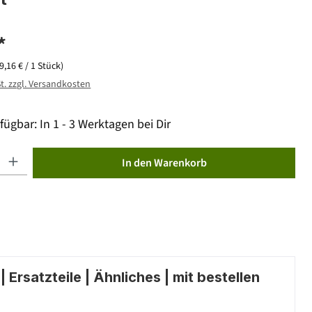
*
(9,16 € / 1 Stück)
St. zzgl. Versandkosten
fügbar: In 1 - 3 Werktagen bei Dir
ib den gewünschten Wert ein oder benutze die Schaltflächen um die Anzahl zu erhöhen od
In den Warenkorb
 Ersatzteile | Ähnliches | mit bestellen