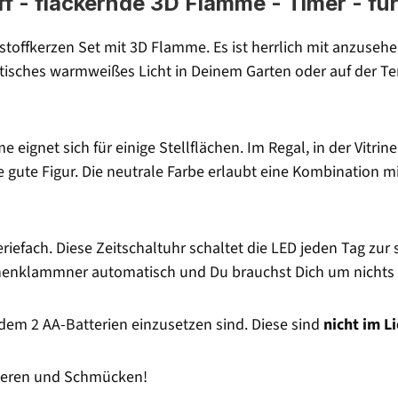
 - flackernde 3D Flamme - Timer - für
tstoffkerzen Set mit 3D Flamme. Es ist herrlich mit anzuseh
isches warmweißes Licht in Deinem Garten oder auf der Ter
ignet sich für einige Stellflächen. Im Regal, in der Vitrin
e gute Figur. Die neutrale Farbe erlaubt eine Kombination 
riefach. Diese Zeitschaltuhr schaltet die LED jeden Tag zur
ternenklammner automatisch und Du brauchst Dich um nicht
 dem 2 AA-Batterien einzusetzen sind. Diese sind
nicht im L
rieren und Schmücken!