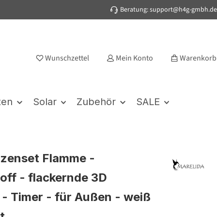
Beratung: support@h4g-gmbh.de
Wunschzettel
Mein Konto
Warenkorb
ten
Solar
Zubehör
SALE
zenset Flamme -
off - flackernde 3D
- Timer - für Außen - weiß
t