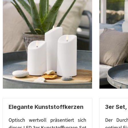
Elegante Kunststoffkerzen
3er Set,
Optisch wertvoll präsentiert sich
Der Durc
dieses LED 3er Kunststoffkerzen Set
optimal fü