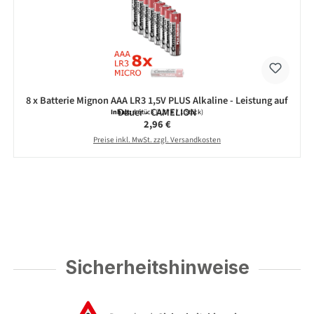
8 x Batterie Mignon AAA LR3 1,5V PLUS Alkaline - Leistung auf
Dauer - CAMELION
Inhalt:
8 Stück
(0,37 € / 1 Stück)
Regulärer Preis:
2,96 €
Preise inkl. MwSt. zzgl. Versandkosten
Sicherheitshinweise