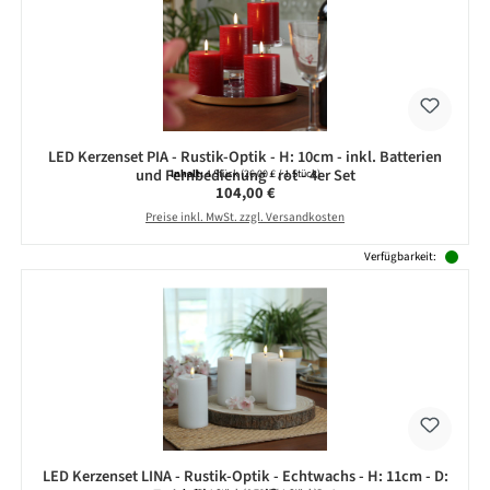
LED Kerzenset PIA - Rustik-Optik - H: 10cm - inkl. Batterien
und Fernbedienung - rot - 4er Set
Inhalt:
4 Stück
(26,00 € / 1 Stück)
Regulärer Preis:
104,00 €
Preise inkl. MwSt. zzgl. Versandkosten
Verfügbarkeit:
LED Kerzenset LINA - Rustik-Optik - Echtwachs - H: 11cm - D: