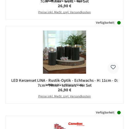
7cm - Timer - weiß - 4er Set
Inhalt:
4 Stück
(6,73 € / 1 Stück)
Regulärer Preis:
26,90 €
Preise inkl. MwSt. zzgl. Versandkosten
Verfügbarkeit:
LED Kerzenset LINA - Rustik-Optik - Echtwachs - H: 11cm - D:
7cm - Timer - schwarz - 4er Set
Inhalt:
4 Stück
(6,73 € / 1 Stück)
Regulärer Preis:
26,90 €
Preise inkl. MwSt. zzgl. Versandkosten
Produktgalerie überspringen
Verfügbarkeit: