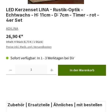
LED Kerzenset LINA - Rustik-Optik -
Echtwachs - H: 11cm - D: 7cm - Timer - rot -
4er Set
ADILINA
26,90 €*
Inhalt:
4 Stück
(6,73 € / 1 Stück)
Preise inkl. MwSt. zzgl. Versandkosten
Sofort verfügbar: In 1 - 3 Werktagen bei Dir
Produkt Anzahl: Gib den gewünschten Wert ein oder benutze die Schaltflächen um die Anzahl zu erhöhen ode
In den Warenkorb
Zubehör | Ersatzteile | Ähnliches | mit bestellen