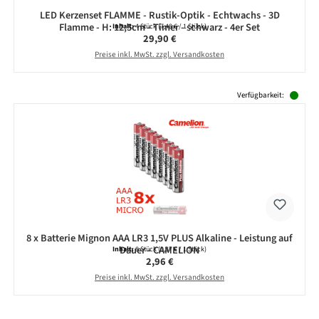
LED Kerzenset FLAMME - Rustik-Optik - Echtwachs - 3D
Flamme - H: 12,5cm - Timer - schwarz - 4er Set
Inhalt:
4 Stück
(7,48 € / 1 Stück)
Regulärer Preis:
29,90 €
Preise inkl. MwSt. zzgl. Versandkosten
Produktgalerie überspringen
Verfügbarkeit:
8 x Batterie Mignon AAA LR3 1,5V PLUS Alkaline - Leistung auf
Dauer - CAMELION
Inhalt:
8 Stück
(0,37 € / 1 Stück)
Regulärer Preis:
2,96 €
Preise inkl. MwSt. zzgl. Versandkosten