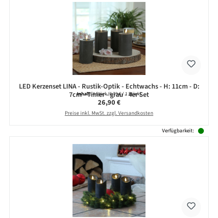
LED Kerzenset LINA - Rustik-Optik - Echtwachs - H: 11cm - D:
7cm - Timer - grau - 4er Set
Inhalt:
4 Stück
(6,73 € / 1 Stück)
Regulärer Preis:
26,90 €
Preise inkl. MwSt. zzgl. Versandkosten
Verfügbarkeit: