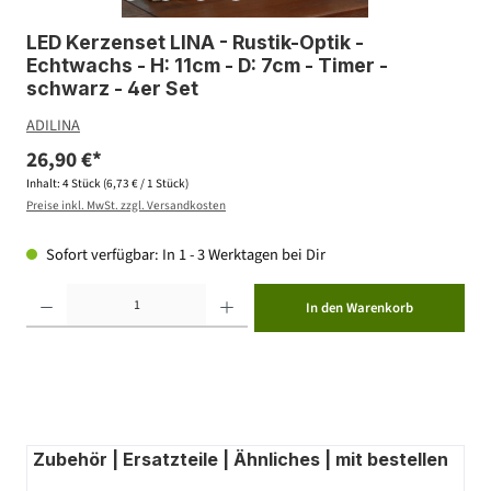
LED Kerzenset LINA - Rustik-Optik -
Echtwachs - H: 11cm - D: 7cm - Timer -
schwarz - 4er Set
ADILINA
26,90 €*
Inhalt:
4 Stück
(6,73 € / 1 Stück)
Preise inkl. MwSt. zzgl. Versandkosten
Sofort verfügbar: In 1 - 3 Werktagen bei Dir
Produkt Anzahl: Gib den gewünschten Wert ein oder benutze die Schaltflächen um die Anzahl zu erhöhen ode
In den Warenkorb
Zubehör | Ersatzteile | Ähnliches | mit bestellen