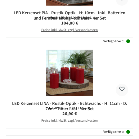
LED Kerzenset PIA - Rustik-Optik - H: 10cm - inkl. Batterien
und Fernbedienung - schwarz - 4er Set
Inhalt:
4 Stück
(26,00 € / 1 Stück)
Regulärer Preis:
104,00 €
Preise inkl. MwSt. zzgl. Versandkosten
Verfügbarkeit:
LED Kerzenset LINA - Rustik-Optik - Echtwachs - H: 11cm - D:
7cm - Timer - rot - 4er Set
Inhalt:
4 Stück
(6,73 € / 1 Stück)
Regulärer Preis:
26,90 €
Preise inkl. MwSt. zzgl. Versandkosten
Verfügbarkeit: