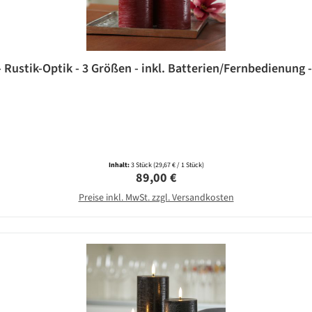
 Rustik-Optik - 3 Größen - inkl. Batterien/Fernbedienung -
Inhalt:
3 Stück
(29,67 € / 1 Stück)
Regulärer Preis:
89,00 €
Preise inkl. MwSt. zzgl. Versandkosten