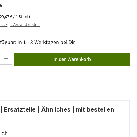
*
(29,67 € / 1 Stück)
St. zzgl. Versandkosten
fügbar: In 1 - 3 Werktagen bei Dir
ib den gewünschten Wert ein oder benutze die Schaltflächen um die Anzahl zu erhöhen od
In den Warenkorb
 Ersatzteile | Ähnliches | mit bestellen
ich