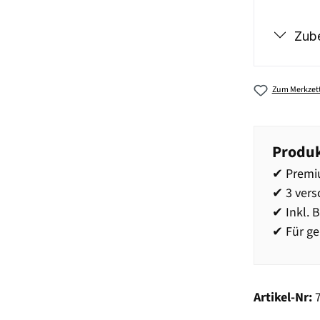
Zub
Zum Merkzett
Produk
✔ Premiu
✔ 3 ver
✔ Inkl. 
✔ Für g
Artikel-Nr: