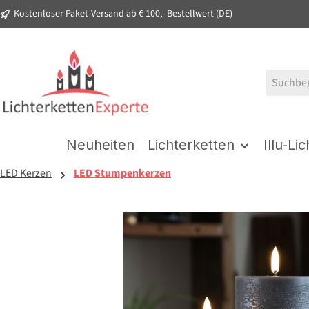
Kostenloser Paket-Versand ab € 100,- Bestellwert (DE)
springen
Zur Hauptnavigation springen
Neuheiten
Lichterketten
Illu-Li
LED Kerzen
LED Stumpenkerzen
Bildergalerie überspringen