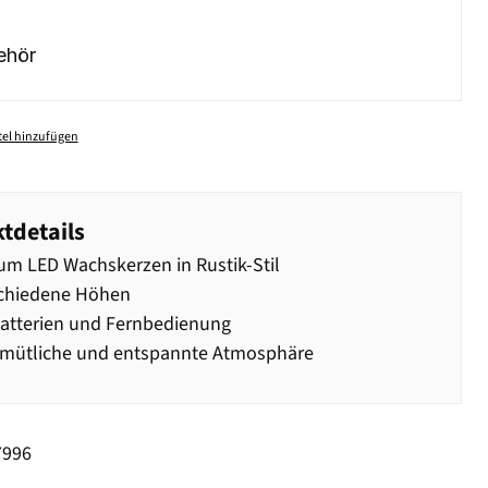
ehör
el hinzufügen
tdetails
m LED Wachskerzen in Rustik-Stil
schiedene Höhen
Batterien und Fernbedienung
emütliche und entspannte Atmosphäre
7996