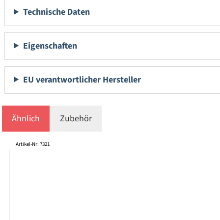
Technische Daten
Eigenschaften
EU verantwortlicher Hersteller
Ähnlich
Zubehör
Produktgalerie überspringen
Artikel-Nr: 7321