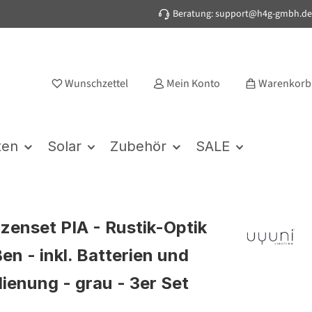
Beratung: support@h4g-gmbh.de
Wunschzettel
Mein Konto
Warenkorb
ten
Solar
Zubehör
SALE
zenset PIA - Rustik-Optik
en - inkl. Batterien und
ienung - grau - 3er Set