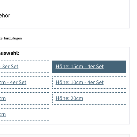
ehör
el hinzufügen
auswahl:
 3er Set
Höhe: 15cm - 4er Set
m - 4er Set
Höhe: 10cm - 4er Set
5cm
Höhe: 20cm
0cm