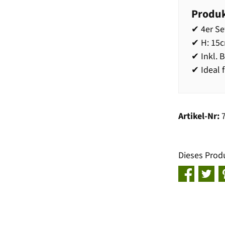
Produk
✔ 4er Se
✔ H: 15c
✔ Inkl. 
✔ Ideal 
Artikel-Nr:
Dieses Prod