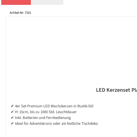
Produktgalerie überspringen
Artikel-Nr: 7315
LED Kerzenset PIA
✔ 4er Set Premium LED Wachskerzen in Rustik-Stil
✔ H: 15cm, bis zu 1000 Std. Leuchtdauer
✔ Inkl. Batterien und Fernbedienung
✔ Ideal für Adventskranz oder als festliche Tischdeko