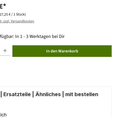
€*
(27,25 € / 1 Stück)
St. zzgl. Versandkosten
fügbar: In 1 - 3 Werktagen bei Dir
ib den gewünschten Wert ein oder benutze die Schaltflächen um die Anzahl zu erhöhen od
In den Warenkorb
 Ersatzteile | Ähnliches | mit bestellen
ich