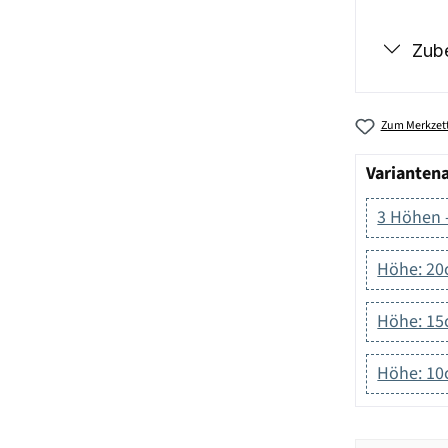
Zub
Zum Merkzett
Varianten
3 Höhen -
Höhe: 20c
Höhe: 1
Höhe: 1