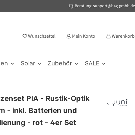
Beratung: support@h4g-gmbh.de
Wunschzettel
Mein Konto
Warenkorb
ten
Solar
Zubehör
SALE
zenset PIA - Rustik-Optik
m - inkl. Batterien und
ienung - rot - 4er Set