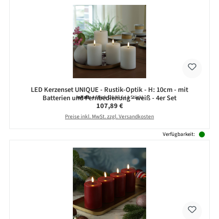
LED Kerzenset UNIQUE - Rustik-Optik - H: 10cm - mit
Batterien und Fernbedienung - weiß - 4er Set
Inhalt:
4 Stück
(26,97 € / 1 Stück)
Regulärer Preis:
107,89 €
Preise inkl. MwSt. zzgl. Versandkosten
Verfügbarkeit: