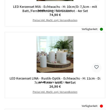
LED Kerzenset MIA - Echtwachs - H: 10cm/D: 7,5cm - mit
Batt./Fernbedienung - bordeauxrot - 4er Set
Inhalt:
4 Stück
(18,73 € / 1 Stück)
Regulärer Preis:
74,90 €
Preise inkl. MwSt. zzgl. Versandkosten
Verfügbarkeit:
LED Kerzenset LINA - Rustik-Optik - Echtwachs - H: 11cm - D:
7cm - Timer - weiß - 4er Set
Inhalt:
4 Stück
(6,73 € / 1 Stück)
Regulärer Preis:
26,90 €
Preise inkl. MwSt. zzgl. Versandkosten
Produktgalerie überspringen
Verfügbarkeit: