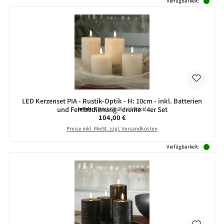
Produktgalerie überspringen
Verfügbarkeit:
LED Kerzenset PIA - Rustik-Optik - H: 10cm - inkl. Batterien
und Fernbedienung - creme - 4er Set
Inhalt:
4 Stück
(26,00 € / 1 Stück)
Regulärer Preis:
104,00 €
Preise inkl. MwSt. zzgl. Versandkosten
Verfügbarkeit: