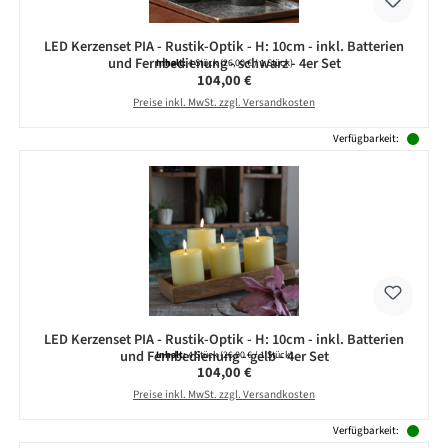
LED Kerzenset PIA - Rustik-Optik - H: 10cm - inkl. Batterien
und Fernbedienung - schwarz - 4er Set
Inhalt:
4 Stück
(26,00 € / 1 Stück)
Regulärer Preis:
104,00 €
Preise inkl. MwSt. zzgl. Versandkosten
Verfügbarkeit:
LED Kerzenset PIA - Rustik-Optik - H: 10cm - inkl. Batterien
und Fernbedienung - gelb - 4er Set
Inhalt:
4 Stück
(26,00 € / 1 Stück)
Regulärer Preis:
104,00 €
Preise inkl. MwSt. zzgl. Versandkosten
Verfügbarkeit: