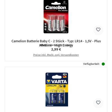
Camelion Batterie Baby C - 2 Stück - Typ: LR14 - 1,5V - Plus
Alkaline - High Energy
Inhalt:
2 Stück
(1,50 € / 1 Stück)
Regulärer Preis:
2,99 €
Preise inkl. MwSt. zzgl. Versandkosten
Verfügbarkeit: