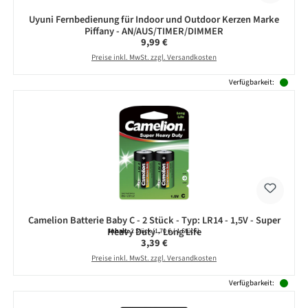
Uyuni Fernbedienung für Indoor und Outdoor Kerzen Marke
Piffany - AN/AUS/TIMER/DIMMER
Regulärer Preis:
9,99 €
Preise inkl. MwSt. zzgl. Versandkosten
Verfügbarkeit:
Camelion Batterie Baby C - 2 Stück - Typ: LR14 - 1,5V - Super
Heavy Duty - Long Life
Inhalt:
2 Stück
(1,70 € / 1 Stück)
Regulärer Preis:
3,39 €
Preise inkl. MwSt. zzgl. Versandkosten
Verfügbarkeit: