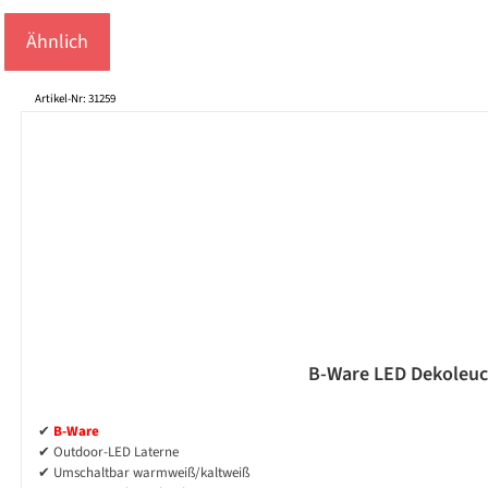
Ähnlich
Produktgalerie überspringen
Artikel-Nr: 31259
B-Ware LED Dekoleuch
✔
B-Ware
✔ Outdoor-LED Laterne
✔ Umschaltbar warmweiß/kaltweiß