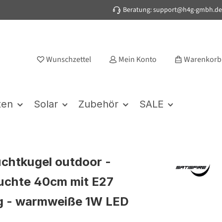
Beratung: support@h4g-gmbh.de
Wunschzettel
Mein Konto
Warenkorb
ten
Solar
Zubehör
SALE
chtkugel outdoor -
uchte 40cm mit E27
g - warmweiße 1W LED