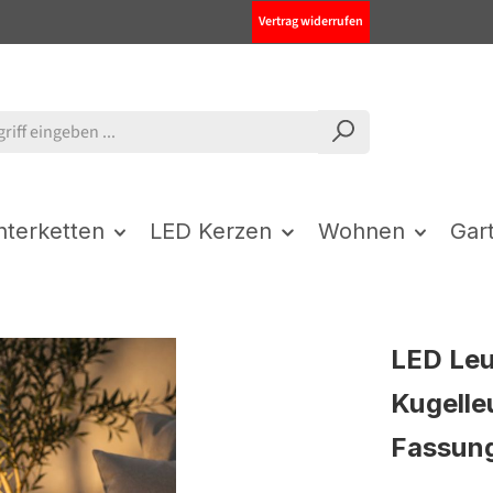
Vertrag widerrufen
chterketten
LED Kerzen
Wohnen
Gar
LED Leu
Kugelle
Fassun