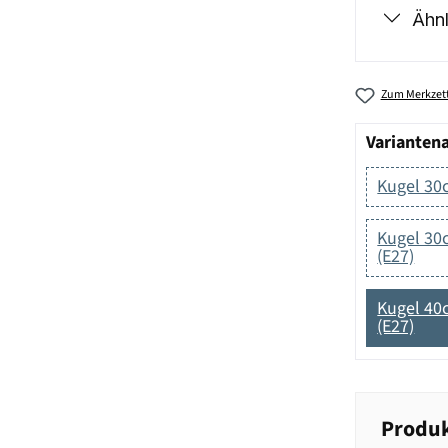
Ähnl
Zum Merkzett
Varianten
Kugel 30
Kugel 3
(E27)
Kugel 4
(E27)
Produk