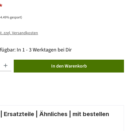
*
44.49% gespart)
St. zzgl. Versandkosten
fügbar: In 1 - 3 Werktagen bei Dir
ib den gewünschten Wert ein oder benutze die Schaltflächen um die Anzahl zu erhöhen od
In den Warenkorb
 Ersatzteile | Ähnliches | mit bestellen