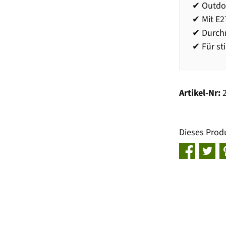
✔ Outdo
✔ Mit E
✔ Durch
✔ Für st
Artikel-Nr:
Dieses Prod