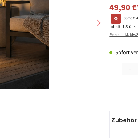
49,90 €
%
89,90 €
(
Inhalt:
1 Stück
Preise inkl. Mw
Sofort ver
Produkt Anzahl: G
Zubehör |