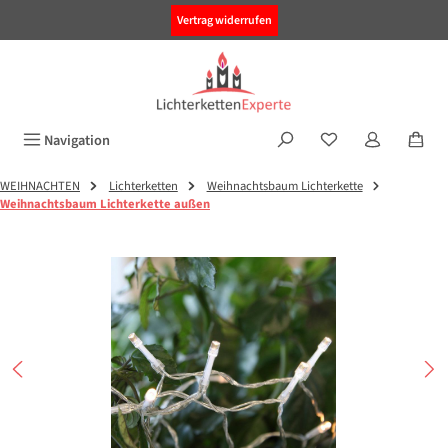
alt springen
Vertrag widerrufen
Navigation
WEIHNACHTEN
Lichterketten
Weihnachtsbaum Lichterkette
Weihnachtsbaum Lichterkette außen
Bildergalerie überspringen