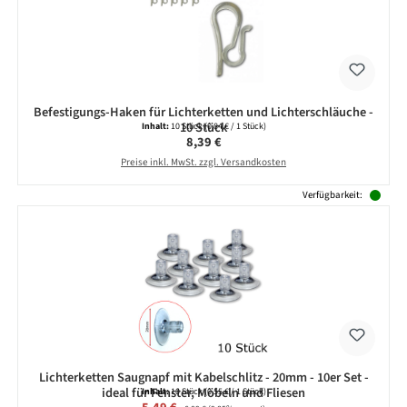
Befestigungs-Haken für Lichterketten und Lichterschläuche -
10 Stück
Inhalt:
10 Stück
(0,84 € / 1 Stück)
Regulärer Preis:
8,39 €
Preise inkl. MwSt. zzgl. Versandkosten
Verfügbarkeit:
Lichterketten Saugnapf mit Kabelschlitz - 20mm - 10er Set -
ideal für Fenster, Möbeln und Fliesen
Inhalt:
10 Stück
(0,55 € / 1 Stück)
Verkaufspreis:
Regulärer Preis: