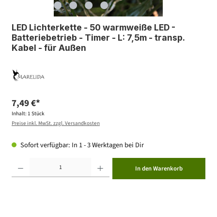
LED Lichterkette - 50 warmweiße LED -
Batteriebetrieb - Timer - L: 7,5m - transp.
Kabel - für Außen
7,49 €*
Inhalt:
1 Stück
Preise inkl. MwSt. zzgl. Versandkosten
Sofort verfügbar: In 1 - 3 Werktagen bei Dir
Produkt Anzahl: Gib den gewünschten Wert ein oder benutze die Schaltflächen um die Anzahl zu erhöhen ode
In den Warenkorb