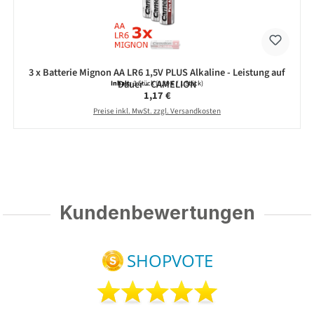
3 x Batterie Mignon AA LR6 1,5V PLUS Alkaline - Leistung auf
Dauer - CAMELION
Inhalt:
3 Stück
(0,39 € / 1 Stück)
Regulärer Preis:
1,17 €
Preise inkl. MwSt. zzgl. Versandkosten
Kundenbewertungen