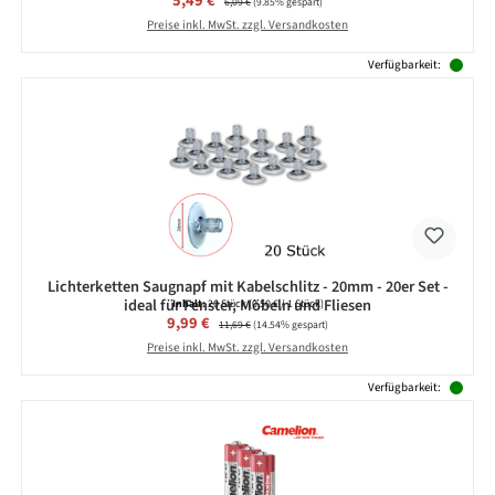
5,49 €
6,09 €
(9.85% gespart)
Preise inkl. MwSt. zzgl. Versandkosten
Verfügbarkeit:
Lichterketten Saugnapf mit Kabelschlitz - 20mm - 20er Set -
ideal für Fenster, Möbeln und Fliesen
Inhalt:
20 Stück
(0,50 € / 1 Stück)
Verkaufspreis:
9,99 €
Regulärer Preis:
11,69 €
(14.54% gespart)
Preise inkl. MwSt. zzgl. Versandkosten
Verfügbarkeit: