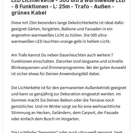
LED Lichterkette - 500 ultra warmweiße LED
- 8 Funktionen - L: 25m - Trafo - Außen -
grünes Kabel
Diese mit 25m besonders lange Dekolichterkette ist ideal dafür
geeignet Gärten, Vorgärten, Balkone und Fassaden in ein
angenehm-warmweißes Licht zu hüllen. Die 500 ultra-
warmweißen LED leuchten orange-gelb in hellem Licht.
Am Trafo kannst Du neben Dauerleuchten auch weitere 7
Funktionen einschalten. Darunter sind langsame und schnelle
Blinksequenzen und Dimmerprogramme. Bei der guten Auswahl
ist sicher etwas für Deinen Anwendungsfall dabei.
Die Lichterkette ist für den permanenten Außenbetrieb geeignet
und kann so ganzjährig zur Dekoration eingesetzt werden. Im
Sommer macht Sie Deinen Balkon oder die Terrasse noch
gemütlicher. Und im Winter sorgt sie für eine weihnachtliche
Stimmung an Hecken, Geländern, dem Carport, der Fassade
oder einfach dem Busch im Vorgarten.
Die Lichtfarbe "bernstein" oder auch ultra-weiß genannt, liegt