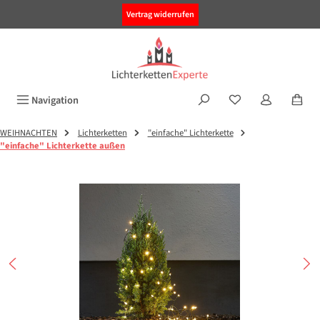
alt springen
Vertrag widerrufen
Navigation
WEIHNACHTEN
Lichterketten
"einfache" Lichterkette
"einfache" Lichterkette außen
Bildergalerie überspringen