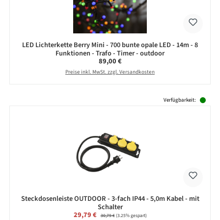
LED Lichterkette Berry Mini - 700 bunte opale LED - 14m - 8
Funktionen - Trafo - Timer - outdoor
Regulärer Preis:
89,00 €
Preise inkl. MwSt. zzgl. Versandkosten
Produktgalerie überspringen
Verfügbarkeit:
Steckdosenleiste OUTDOOR - 3-fach IP44 - 5,0m Kabel - mit
Schalter
Verkaufspreis:
29,79 €
Regulärer Preis:
30,79 €
(3.25% gespart)