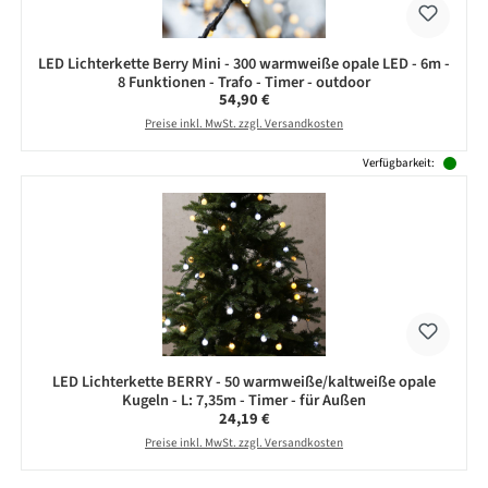
LED Lichterkette Berry Mini - 300 warmweiße opale LED - 6m -
8 Funktionen - Trafo - Timer - outdoor
Regulärer Preis:
54,90 €
Preise inkl. MwSt. zzgl. Versandkosten
Verfügbarkeit:
LED Lichterkette BERRY - 50 warmweiße/kaltweiße opale
Kugeln - L: 7,35m - Timer - für Außen
Regulärer Preis:
24,19 €
Preise inkl. MwSt. zzgl. Versandkosten