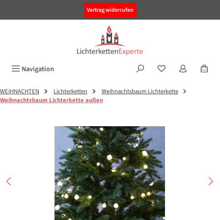
alt springen
Vertrag widerrufen
Navigation
WEIHNACHTEN
Lichterketten
Weihnachtsbaum Lichterkette
Weihnachtsbaum Lichterkette außen
Bildergalerie überspringen