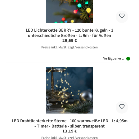
LED Lichterkette BERRY - 120 bunte Kugeln - 3
unterschiedliche Größen - L: 9m - für Außen
Regulärer Preis:
29,69 €
Preise inkl. MwSt. zzgl. Versandkosten
Verfügbarkeit:
LED Drahtlichterkette Sterne - 100 warmweiße LED - L: 4,95m
- Timer - Batterie - silber, transparent
Regulärer Preis:
13,19 €
Preise inkl. MwSt. zzgl. Versandkosten