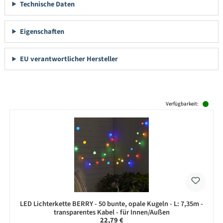
Technische Daten
Eigenschaften
EU verantwortlicher Hersteller
Produktgalerie überspringen
Verfügbarkeit:
LED Lichterkette BERRY - 50 bunte, opale Kugeln - L: 7,35m -
transparentes Kabel - für Innen/Außen
Regulärer Preis:
22,79 €