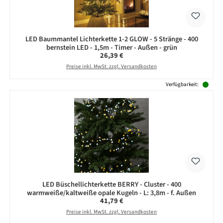
LED Baummantel Lichterkette 1-2 GLOW - 5 Stränge - 400
bernstein LED - 1,5m - Timer - Außen - grün
Regulärer Preis:
26,39 €
Preise inkl. MwSt. zzgl. Versandkosten
Verfügbarkeit:
LED Büschellichterkette BERRY - Cluster - 400
warmweiße/kaltweiße opale Kugeln - L: 3,8m - f. Außen
Regulärer Preis:
41,79 €
Preise inkl. MwSt. zzgl. Versandkosten