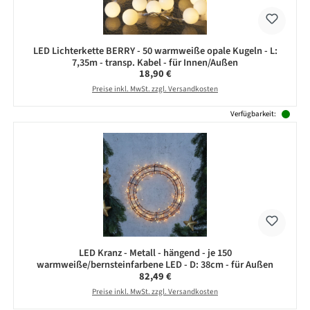
LED Lichterkette BERRY - 50 warmweiße opale Kugeln - L:
7,35m - transp. Kabel - für Innen/Außen
Regulärer Preis:
18,90 €
Preise inkl. MwSt. zzgl. Versandkosten
Verfügbarkeit:
LED Kranz - Metall - hängend - je 150
warmweiße/bernsteinfarbene LED - D: 38cm - für Außen
Regulärer Preis:
82,49 €
Preise inkl. MwSt. zzgl. Versandkosten