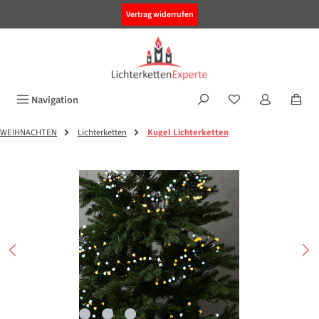
alt springen
Vertrag widerrufen
Navigation
WEIHNACHTEN
Lichterketten
Kugel Lichterketten
Bildergalerie überspringen