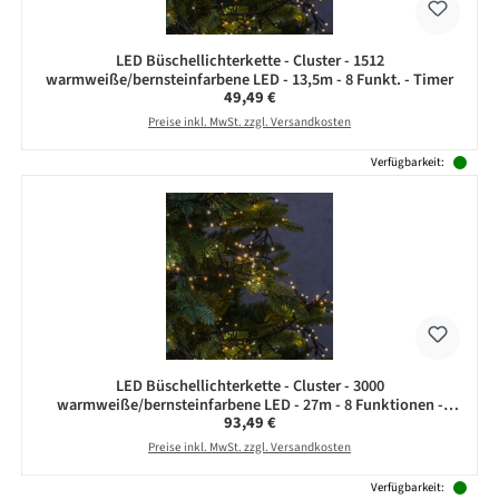
LED Büschellichterkette - Cluster - 1512
warmweiße/bernsteinfarbene LED - 13,5m - 8 Funkt. - Timer
Regulärer Preis:
49,49 €
Preise inkl. MwSt. zzgl. Versandkosten
Verfügbarkeit:
LED Büschellichterkette - Cluster - 3000
warmweiße/bernsteinfarbene LED - 27m - 8 Funktionen -
Regulärer Preis:
93,49 €
Timer
Preise inkl. MwSt. zzgl. Versandkosten
Verfügbarkeit: