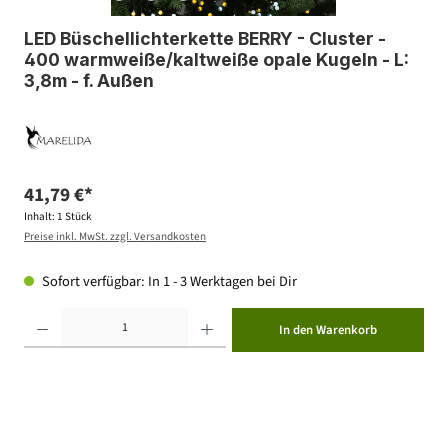
LED Büschellichterkette BERRY - Cluster -
400 warmweiße/kaltweiße opale Kugeln - L:
3,8m - f. Außen
41,79 €*
Inhalt:
1 Stück
Preise inkl. MwSt. zzgl. Versandkosten
Sofort verfügbar: In 1 - 3 Werktagen bei Dir
Produkt Anzahl: Gib den gewünschten Wert ein oder benutze die Schaltflächen um die Anzahl zu erhöhen ode
In den Warenkorb