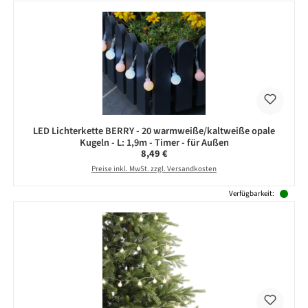
LED Lichterkette BERRY - 20 warmweiße/kaltweiße opale
Kugeln - L: 1,9m - Timer - für Außen
Regulärer Preis:
8,49 €
Preise inkl. MwSt. zzgl. Versandkosten
Verfügbarkeit: