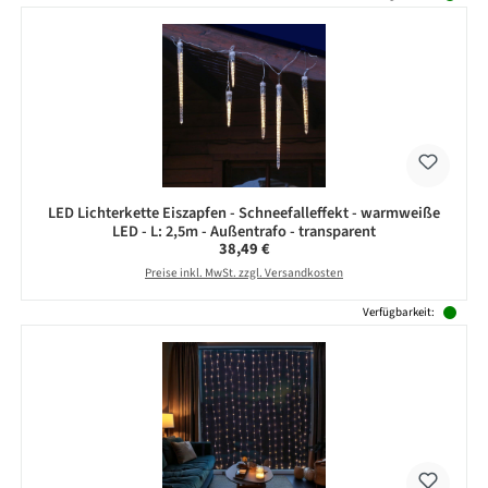
LED Lichterkette Eiszapfen - Schneefalleffekt - warmweiße
LED - L: 2,5m - Außentrafo - transparent
Regulärer Preis:
38,49 €
Preise inkl. MwSt. zzgl. Versandkosten
Verfügbarkeit: