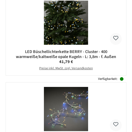
LED Büschellichterkette BERRY - Cluster - 400
warmweiße/kaltweiße opale Kugeln - L: 3,8m - f. Außen
Regulärer Preis:
41,79 €
Preise inkl. MwSt. zzgl. Versandkosten
Verfügbarkeit: