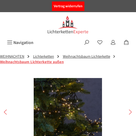
alt springen
Vertrag widerrufen
Navigation
WEIHNACHTEN
Lichterketten
Weihnachtsbaum Lichterkette
Weihnachtsbaum Lichterkette außen
Bildergalerie überspringen