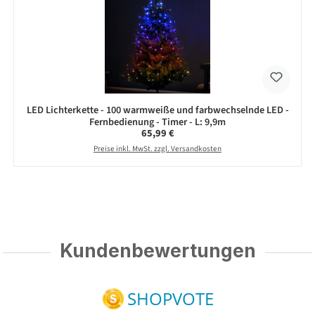
LED Lichterkette - 100 warmweiße und farbwechselnde LED -
Fernbedienung - Timer - L: 9,9m
Regulärer Preis:
65,99 €
Preise inkl. MwSt. zzgl. Versandkosten
Kundenbewertungen