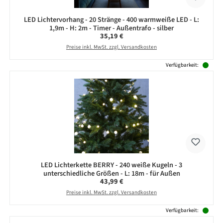
LED Lichtervorhang - 20 Stränge - 400 warmweiße LED - L:
1,9m - H: 2m - Timer - Außentrafo - silber
Regulärer Preis:
35,19 €
Preise inkl. MwSt. zzgl. Versandkosten
Verfügbarkeit:
LED Lichterkette BERRY - 240 weiße Kugeln - 3
unterschiedliche Größen - L: 18m - für Außen
Regulärer Preis:
43,99 €
Preise inkl. MwSt. zzgl. Versandkosten
Verfügbarkeit: