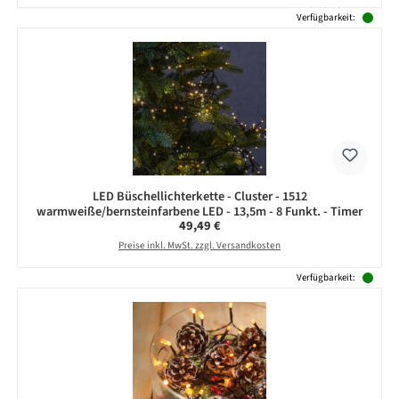
Verfügbarkeit:
LED Büschellichterkette - Cluster - 1512
warmweiße/bernsteinfarbene LED - 13,5m - 8 Funkt. - Timer
Regulärer Preis:
49,49 €
Preise inkl. MwSt. zzgl. Versandkosten
Verfügbarkeit: