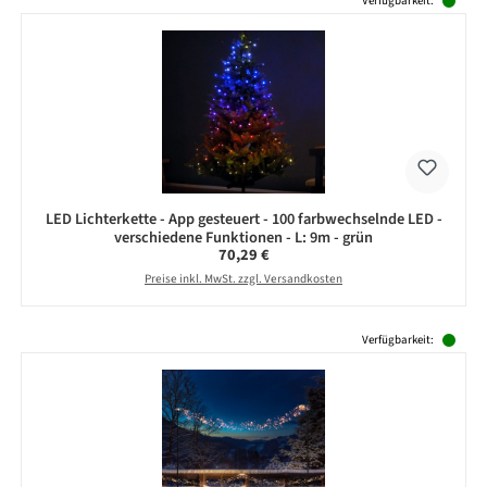
Verfügbarkeit:
LED Lichterkette - App gesteuert - 100 farbwechselnde LED -
verschiedene Funktionen - L: 9m - grün
Regulärer Preis:
70,29 €
Preise inkl. MwSt. zzgl. Versandkosten
Produktgalerie überspringen
Verfügbarkeit: