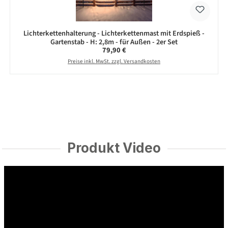
Lichterkettenhalterung - Lichterkettenmast mit Erdspieß -
Gartenstab - H: 2,8m - für Außen - 2er Set
Regulärer Preis:
79,90 €
Preise inkl. MwSt. zzgl. Versandkosten
Produkt Video