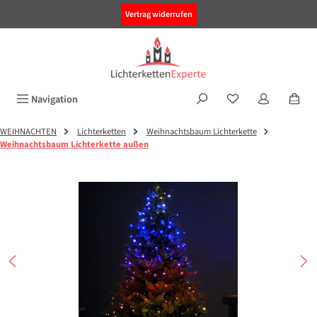
alt springen
Vertrag widerrufen
Navigation
WEIHNACHTEN
Lichterketten
Weihnachtsbaum Lichterkette
Weihnachtsbaum Lichterkette außen
Bildergalerie überspringen