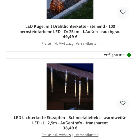
LED Kugel mit Drahtlichterkette - stehend - 100
bernsteinfarbene LED - D: 25cm - f.Außen - rauchgrau
Regulärer Preis:
49,49 €
Preise inkl. MwSt. zzgl. Versandkosten
Verfügbarkeit:
LED Lichterkette Eiszapfen - Schneefalleffekt - warmweiße
LED - L: 2,5m - Außentrafo - transparent
Regulärer Preis:
38,49 €
Preise inkl. MwSt. zzgl. Versandkosten