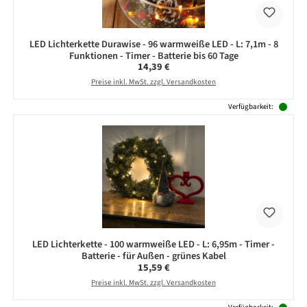
LED Lichterkette Durawise - 96 warmweiße LED - L: 7,1m - 8
Funktionen - Timer - Batterie bis 60 Tage
Regulärer Preis:
14,39 €
Preise inkl. MwSt. zzgl. Versandkosten
Verfügbarkeit:
LED Lichterkette - 100 warmweiße LED - L: 6,95m - Timer -
Batterie - für Außen - grünes Kabel
Regulärer Preis:
15,59 €
Preise inkl. MwSt. zzgl. Versandkosten